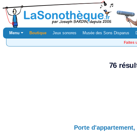
Menu ⏷
Boutique
Jeux sonores
Musée des Sons Disparus
Faites 
76 résul
Porte d'appartement,