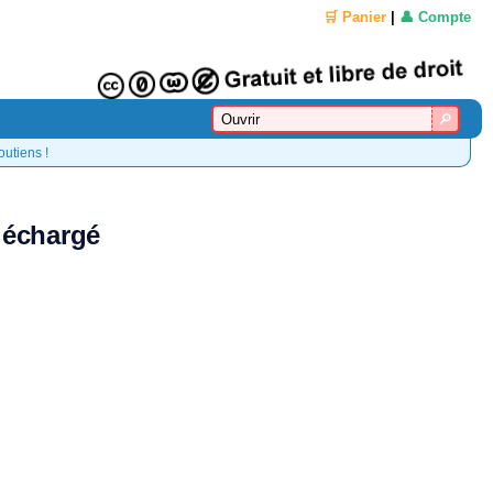
🛒 Panier
|
👤 Compte
outiens !
éléchargé