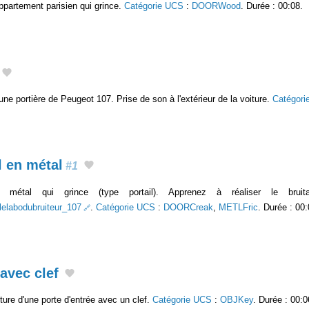
ppartement parisien qui grince.
Catégorie UCS
:
DOORWood
. Durée : 00:08.
une portière de Peugeot 107. Prise de son à l'extérieur de la voiture.
Catégori
l en métal
#1
 métal qui grince (type portail). Apprenez à réaliser le bruit
/lelabodubruiteur_107
.
Catégorie UCS
:
DOORCreak
,
METLFric
. Durée : 00:
 avec clef
ture d'une porte d'entrée avec un clef.
Catégorie UCS
:
OBJKey
. Durée : 00:0