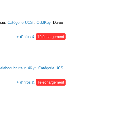
seau.
Catégorie UCS
:
OBJKey
. Durée :
+ d'infos &
Téléchargement
/lelabodubruiteur_46
.
Catégorie UCS
:
+ d'infos &
Téléchargement