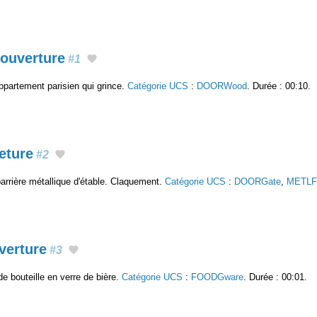
 ouverture
#1
ppartement parisien qui grince.
Catégorie UCS
:
DOORWood
. Durée : 00:10.
eture
#2
arrière métallique d'étable. Claquement.
Catégorie UCS
:
DOORGate
,
METLFr
uverture
#3
e bouteille en verre de bière.
Catégorie UCS
:
FOODGware
. Durée : 00:01.