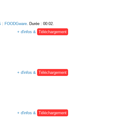
S
:
FOODGware
. Durée : 00:02.
+ d'infos &
Téléchargement
+ d'infos &
Téléchargement
+ d'infos &
Téléchargement