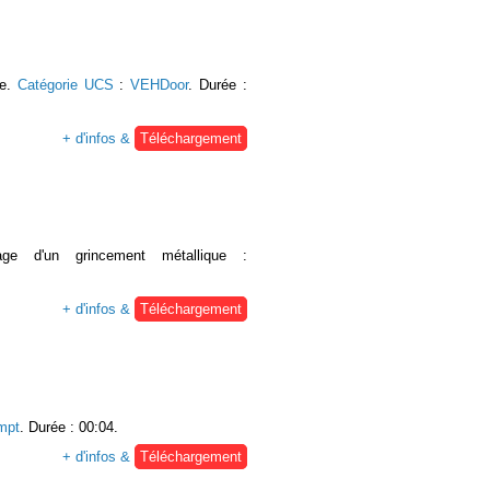
re.
Catégorie UCS
:
VEHDoor
. Durée :
+ d'infos &
Téléchargement
age d'un grincement métallique :
+ d'infos &
Téléchargement
mpt
. Durée : 00:04.
+ d'infos &
Téléchargement