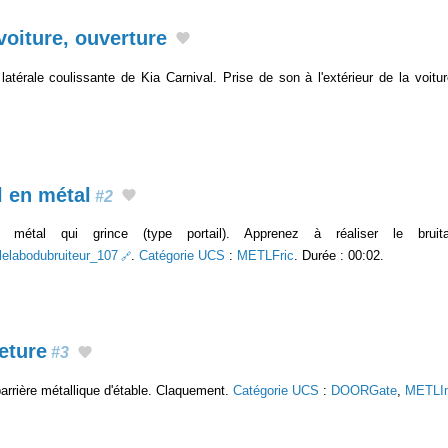
voiture, ouverture
 latérale coulissante de Kia Carnival. Prise de son à l'extérieur de la voitu
l en métal
#2
 métal qui grince (type portail). Apprenez à réaliser le bruit
/lelabodubruiteur_107
.
Catégorie UCS
:
METLFric
. Durée : 00:02.
eture
#3
arrière métallique d'étable. Claquement.
Catégorie UCS
:
DOORGate
,
METLI