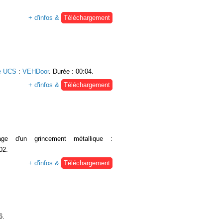
+ d'infos &
Téléchargement
e UCS
:
VEHDoor
. Durée : 00:04.
+ d'infos &
Téléchargement
age d'un grincement métallique :
02.
+ d'infos &
Téléchargement
6.