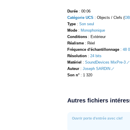
Durée
: 00:06
Catégorie UCS
: Objects / Clefs (
OB
Type
:
Son seul
Mode
:
Monophonique
Conditions
: Extérieur
Réalisme
: Réel
Fréquence d'échantillonnage
:
48 
Résolution
:
24 bits
Matériel
:
SoundDevices MixPre-3
Auteur
:
Joseph SARDIN
Son n°
: 1 320
Autres fichiers intére
Ouvrir porte d'entrée avec clef