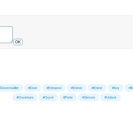
OK
Deverrouiller
#Door
#Entrance
#Entree
#Entrer
#Key
#M
#Ouverture
#Ouvrir
#Porte
#Serrure
#Unlock