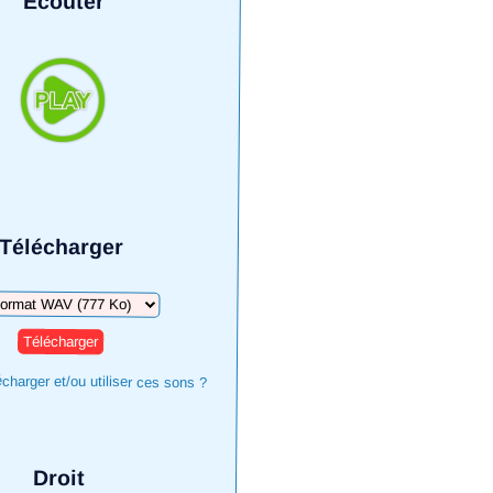
Écouter
Télécharger
harger
harger et/ou utiliser ces sons ?
Droit