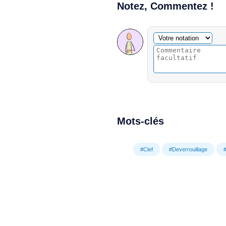
Notez, Commentez !
Commentaire facultatif
Votre notation
Mots-clés
#Clef
#Deverrouillage
#