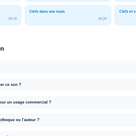
Clefs dans une main
Clefs et 
00:18
00:28
on
uer ce son ?
e pour un usage commercial ?
otheque ou l'auteur ?