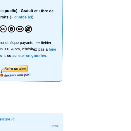
 public) : Gratuit et Libre de
roits (
+ d'infos ici
)
onothèque payante, ce fichier
on 3 €. Alors, n'hésitez pas à
faire
don
, ou
acheter un
goodies
.
serrure
#5
00:04