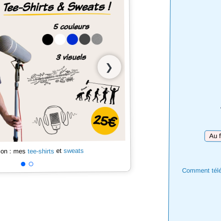
❯
Téléc
sweats
et
tee-shirts
 son : mes
Comment téléc