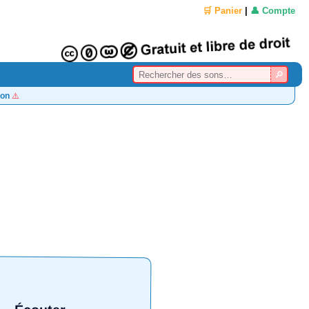
🛒 Panier
|
👤 Compte
on
⚠️