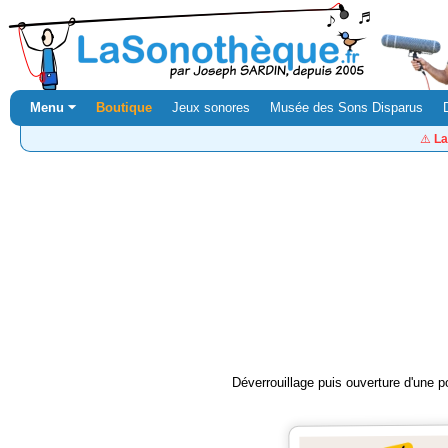
Menu ⏷
Boutique
Jeux sonores
Musée des Sons Disparus
⚠️
La
Déverrouillage puis ouverture d'une po