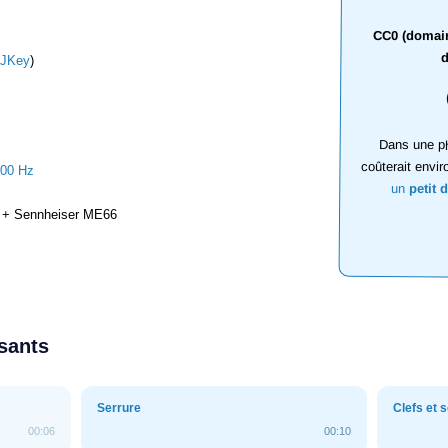
CC0 (domaine
d
JKey
)
Dans une ph
coûterait envir
000 Hz
un
petit 
+ Sennheiser ME66
ssants
Serrure
Clefs et 
00:06
00:10