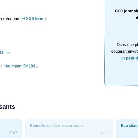
CC0 (domaine
d
 / Verrerie (
FOODGware
)
Dans une ph
coûterait envir
000 Hz
un
petit 
+
Neumann KM184
ssants
Bouteille de bière, ouverture
Eau chau
#3
00:07
00:01