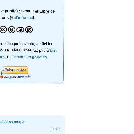
 public) : Gratuit et Libre de
roits (
+ d'infos ici
)
onothèque payante, ce fichier
on 3 €. Alors, n'hésitez pas à
faire
don
, ou
acheter un
goodies
.
de dans mug
#1
00:07