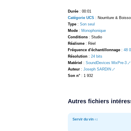
Durée
: 00:01
Catégorie UCS
: Nourriture & Boisson
Type
:
Son seul
Mode
:
Monophonique
Conditions
: Studio
Réalisme
: Réel
Fréquence d'échantillonnage
:
48 
Résolution
:
24 bits
Matériel
:
SoundDevices MixPre-3
Auteur
:
Joseph SARDIN
Son n°
: 1 932
Autres fichiers intére
Servir du vin
#1