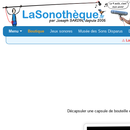
Menu ⏷
Boutique
Jeux sonores
Musée des Sons Disparus
⚠️
La
Décapsuler une capsule de bouteille e