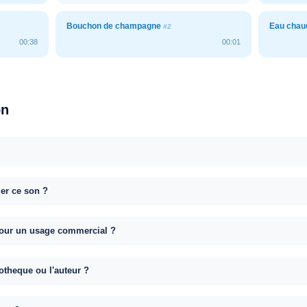
Bouchon de champagne
Eau chau
#2
00:38
00:01
on
uer ce son ?
e pour un usage commercial ?
otheque ou l'auteur ?