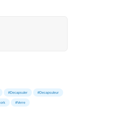
#Decapsuler
#Decapsuleur
ork
#Verre