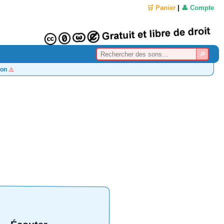
🛒 Panier
|
👤 Compte
on
⚠️