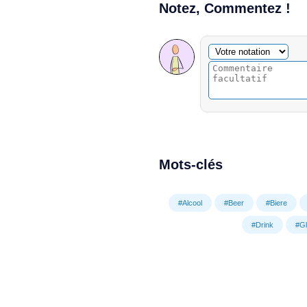
Notez, Commentez !
Commentaire facultatif
Votre notation
Mots-clés
#Alcool
#Beer
#Biere
#Drink
#G