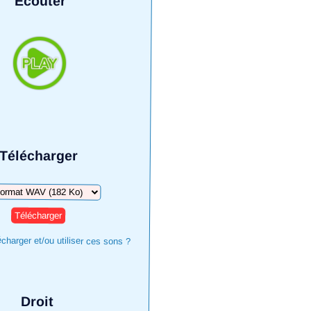
Écouter
Télécharger
harger
harger et/ou utiliser ces sons ?
Droit