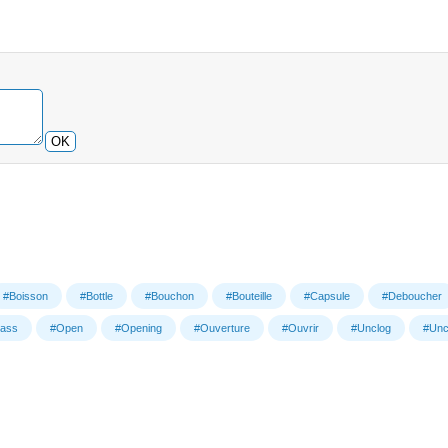
OK
#Boisson
#Bottle
#Bouchon
#Bouteille
#Capsule
#Deboucher
lass
#Open
#Opening
#Ouverture
#Ouvrir
#Unclog
#Unc