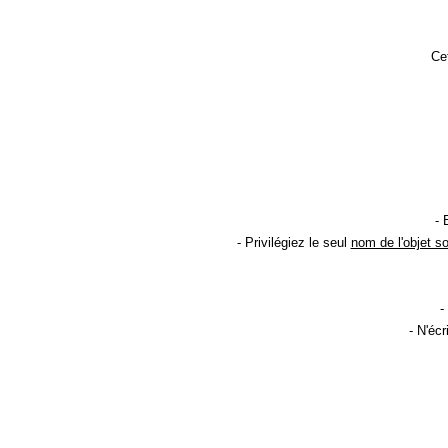
Cet
- 
- Privilégiez le seul
nom de l'objet s
-
- N'éc