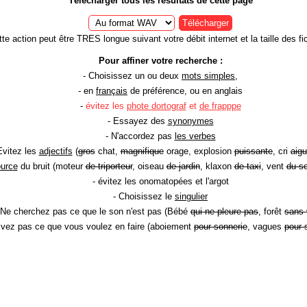
Télécharger tous les résultats de cette page
Télécharger
te action peut être TRES longue suivant votre débit internet et la taille des fic
Pour affiner votre recherche :
- Choisissez un ou deux
mots simples
,
- en
français
de préférence, ou en anglais
-
évitez les
phote dortograf
et
de frapppe
- Essayez des
synonymes
- N'accordez pas
les verbes
Evitez les
adjectifs
(
gros
chat,
magnifique
orage, explosion
puissante
, cri
aigu
ource
du bruit (moteur
de triporteur
, oiseau
de jardin
, klaxon
de taxi
, vent
du so
- évitez les onomatopées et l'argot
- Choisissez le
singulier
 Ne cherchez pas ce que le son n'est pas (Bébé
qui ne pleure pas
, forêt
sans 
rivez pas ce que vous voulez en faire (aboiement
pour sonnerie
, vagues
pour 