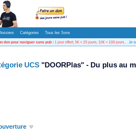
Dossiers
Catégories
Tous les Sons
un don pour naviguer sans pub :
1 jour offert, 5€ = 25 jours, 10€ = 100 jours…
Je s
tégorie UCS
"DOORPlas" - Du plus au m
 ouverture