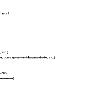
hiers !
, etc.)
ir
, poule
qui a mal à la patte droite
, etc.)
vent
)
s'endormir
)