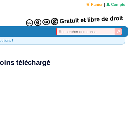
🛒 Panier
|
👤 Compte
outiens !
oins téléchargé