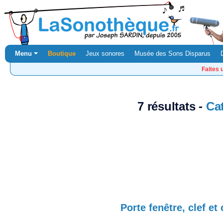
Menu ⏷
Boutique
Jeux sonores
Musée des Sons Disparus
Faites 
7 résultats -
Ca
Porte fenêtre, clef et