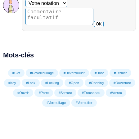
Commentaire facultatif
Votre notation
OK
Mots-clés
#Clef
#Deverrouillage
#Deverrouiller
#Door
#Fermer
#Key
#Lock
#Locking
#Open
#Opening
#Ouverture
#Ouvrir
#Porte
#Serrure
#Trousseau
#Verrou
#Verrouillage
#Verrouiller