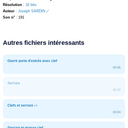
Résolution
:
16 bits
Auteur
:
Joseph SARDIN
Son n°
: 191
Autres fichiers intéressants
Ouvrir porte d'entrée avec clef
00:06
Serrure
00:10
Clefs et serrure
#5
00:04
Serrure et grosse clef