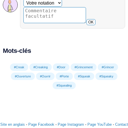
Commentaire facultatif
Votre notation
OK
Mots-clés
#Creak
#Creaking
#Door
#Grincement
#Grincer
#Ouverture
#Ouvrir
#Porte
#Squeak
#Squeaky
#Squealing
Site en anglais
-
Page Facebook
-
Page Instagram
-
Page YouTube
-
Contact