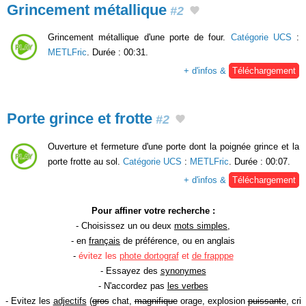
Grincement métallique
#2
Grincement métallique d'une porte de four.
Catégorie UCS
:
METLFric
. Durée : 00:31.
+ d'infos &
Téléchargement
Porte grince et frotte
#2
Ouverture et fermeture d'une porte dont la poignée grince et la
porte frotte au sol.
Catégorie UCS
:
METLFric
. Durée : 00:07.
+ d'infos &
Téléchargement
Pour affiner votre recherche :
- Choisissez un ou deux
mots simples
,
- en
français
de préférence, ou en anglais
-
évitez les
phote dortograf
et
de frapppe
- Essayez des
synonymes
- N'accordez pas
les verbes
- Evitez les
adjectifs
(
gros
chat,
magnifique
orage, explosion
puissante
, cri