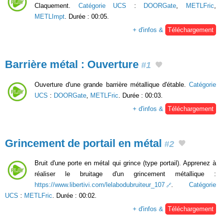
Claquement.
Catégorie UCS
:
DOORGate
,
METLFric
,
METLImpt
. Durée : 00:05.
+ d'infos &
Téléchargement
Barrière métal : Ouverture
#1
Ouverture d'une grande barrière métallique d'étable.
Catégorie
UCS
:
DOORGate
,
METLFric
. Durée : 00:03.
+ d'infos &
Téléchargement
Grincement de portail en métal
#2
Bruit d'une porte en métal qui grince (type portail). Apprenez à
réaliser le bruitage d'un grincement métallique :
https://www.libertivi.com/lelabodubruiteur_107
.
Catégorie
UCS
:
METLFric
. Durée : 00:02.
+ d'infos &
Téléchargement