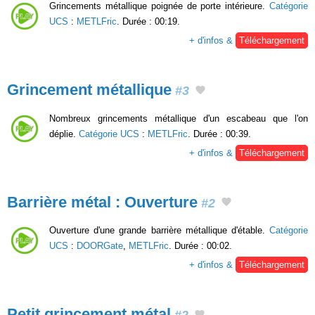
Grincements métallique poignée de porte intérieure.
Catégorie
UCS
:
METLFric
. Durée : 00:19.
+ d'infos &
Téléchargement
Grincement métallique
#3
Nombreux grincements métallique d'un escabeau que l'on
déplie.
Catégorie UCS
:
METLFric
. Durée : 00:39.
+ d'infos &
Téléchargement
Barrière métal : Ouverture
#2
Ouverture d'une grande barrière métallique d'étable.
Catégorie
UCS
:
DOORGate
,
METLFric
. Durée : 00:02.
+ d'infos &
Téléchargement
Petit grincement métal
#2