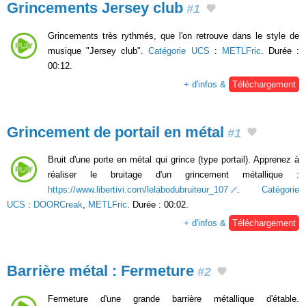
Grincements Jersey club
#1
Grincements très rythmés, que l'on retrouve dans le style de
musique "Jersey club".
Catégorie UCS
:
METLFric
. Durée :
00:12.
+ d'infos &
Téléchargement
Grincement de portail en métal
#1
Bruit d'une porte en métal qui grince (type portail). Apprenez à
réaliser le bruitage d'un grincement métallique :
https://www.libertivi.com/lelabodubruiteur_107
.
Catégorie
UCS
:
DOORCreak
,
METLFric
. Durée : 00:02.
+ d'infos &
Téléchargement
Barrière métal : Fermeture
#2
Fermeture d'une grande barrière métallique d'étable.