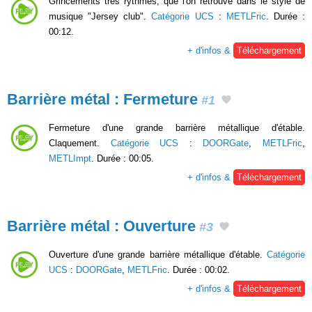
Grincements très rythmés, que l'on retrouve dans le style de
musique "Jersey club".
Catégorie UCS
:
METLFric
. Durée :
00:12.
+ d'infos &
Téléchargement
Barrière métal : Fermeture
#1
Fermeture d'une grande barrière métallique d'étable.
Claquement.
Catégorie UCS
:
DOORGate
,
METLFric
,
METLImpt
. Durée : 00:05.
+ d'infos &
Téléchargement
Barrière métal : Ouverture
#3
Ouverture d'une grande barrière métallique d'étable.
Catégorie
UCS
:
DOORGate
,
METLFric
. Durée : 00:02.
+ d'infos &
Téléchargement