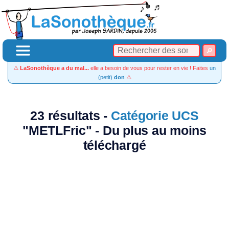
⚠️
LaSonothèque a du mal...
elle a besoin de vous pour rester en vie ! Faites
un
(petit)
don
⚠️
23 résultats -
Catégorie UCS
"METLFric" - Du plus au moins
téléchargé