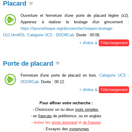
Placard
Ouverture et fermeture d'une porte de placard légère (x2).
Apprenez à réaliser le bruitage d'un grincement :
https://lasonotheque.org/dossiers/techniques-bruitage-
f112.html#31
.
Catégorie UCS
:
DOORCab
. Durée : 00:06.
+ d'infos &
Téléchargement
Porte de placard
Fermeture d'une porte de placard en bois.
Catégorie UCS
:
DOORCab
. Durée : 00:12.
+ d'infos &
Téléchargement
Pour affiner votre recherche :
- Choisissez un ou deux
mots simples
,
- en
français
de préférence, ou en anglais
-
évitez les
phote dortograf
et
de frapppe
- Essayez des
synonymes