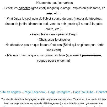
- N'accordez pas
les verbes
- Evitez les
adjectifs
(
gros
chat,
magnifique
orage, explosion
puissante
, cri
aigu
, etc.)
- Privilégiez le seul
nom de l'objet source
du bruit (moteur
de triporteur
,
oiseau
de jardin
, klaxon
de taxi
, vent
du soir
, poule
qui a mal à la patte
droite
, etc.)
- évitez les onomatopées et l'argot
- Choisissez le
singulier
- Ne cherchez pas ce que le son n'est pas (Bébé
qui ne pleure pas
, forêt
sans vent
)
- N'écrivez pas ce que vous voulez en faire (aboiement
pour sonnerie
,
vagues
pour s'endormir
)
Site en anglais
-
Page Facebook
-
Page Instagram
-
Page YouTube
-
Contact
Tous les fichiers dont les pages de téléchargement mentionnent "Gratuit et Libre de droits" (en
haut de page ou dans le cadre de téléchargement) sont mis à disposition gratuitement et