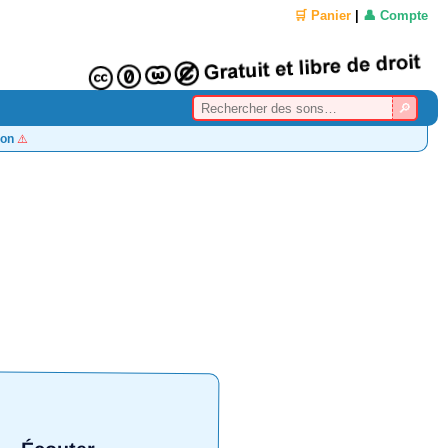
🛒 Panier
|
👤 Compte
on
⚠️