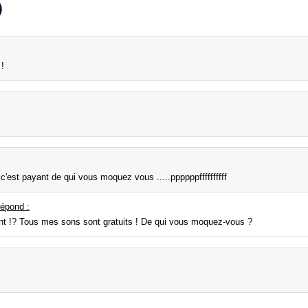
)
!
s c'est payant de qui vous moquez vous .....ppppppffffffffff
épond :
nt !? Tous mes sons sont gratuits ! De qui vous moquez-vous ?