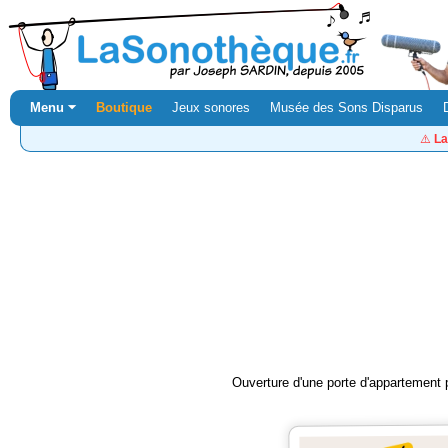
Menu ⏷
Boutique
Jeux sonores
Musée des Sons Disparus
⚠️
La
Ouverture d'une porte d'appartement p