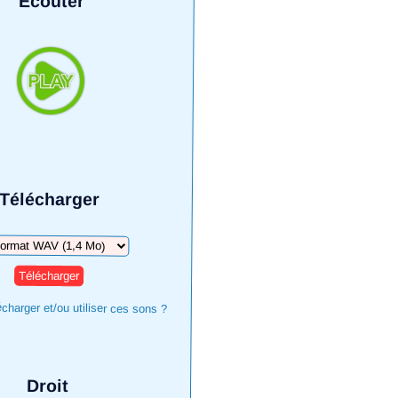
Écouter
Télécharger
harger
harger et/ou utiliser ces sons ?
Droit