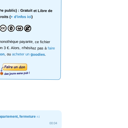
 public) : Gratuit et Libre de
roits (
+ d'infos ici
)
onothèque payante, ce fichier
on 3 €. Alors, n'hésitez pas à
faire
don
, ou
acheter un
goodies
.
appartement, fermeture
#1
00:04