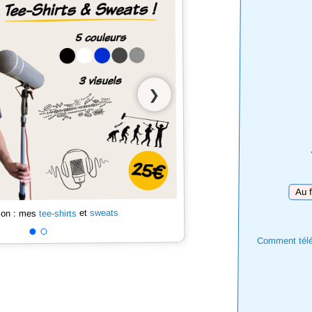
❯
Téléc
sweats
et
tee-shirts
 son : mes
Comment téléc