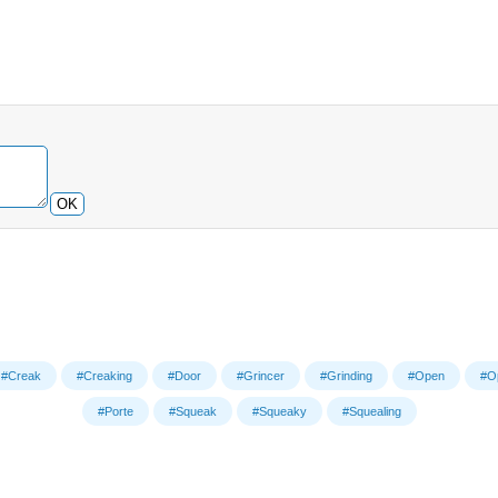
OK
#Creak
#Creaking
#Door
#Grincer
#Grinding
#Open
#O
#Porte
#Squeak
#Squeaky
#Squealing