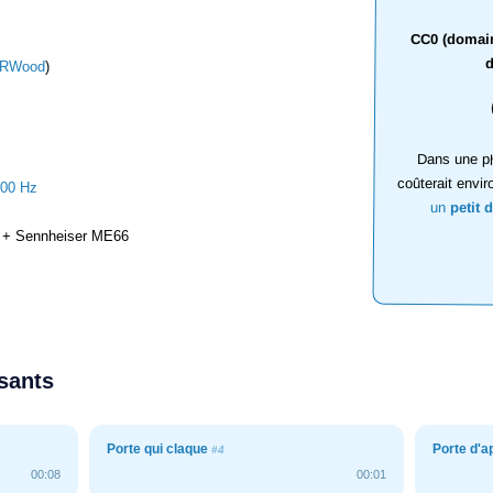
CC0 (domaine
d
RWood
)
Dans une ph
coûterait envir
000 Hz
un
petit 
+ Sennheiser ME66
ssants
Porte qui claque
Porte d'
#4
00:08
00:01