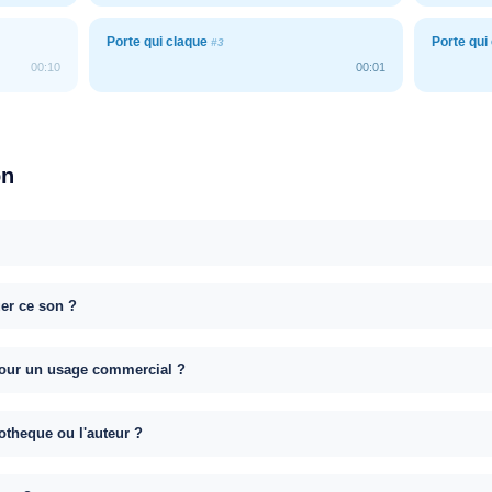
Porte qui claque
Porte qui
#3
00:10
00:01
on
uer ce son ?
e pour un usage commercial ?
otheque ou l'auteur ?