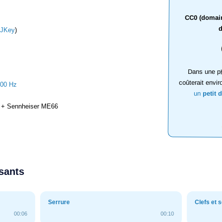
CC0 (domaine
d
JKey
)
Dans une ph
coûterait envir
000 Hz
un
petit 
+ Sennheiser ME66
ssants
Serrure
Clefs et 
00:06
00:10