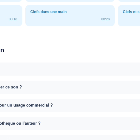
Clefs dans une main
Clefs et 
00:18
00:28
on
uer ce son ?
e pour un usage commercial ?
otheque ou l'auteur ?