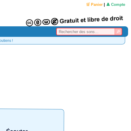
🛒 Panier
|
👤 Compte
outiens !