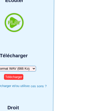
Écouter
Télécharger
harger
harger et/ou utiliser ces sons ?
Droit