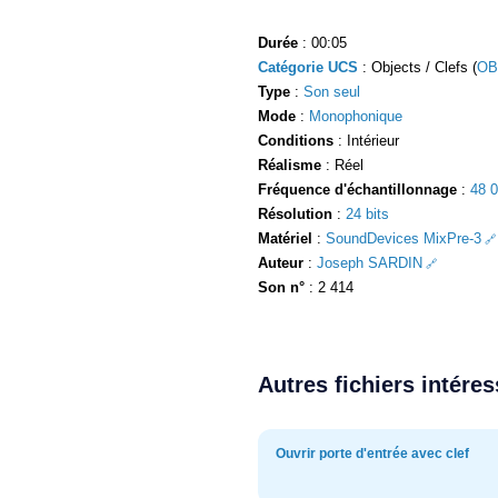
Durée
: 00:05
Catégorie UCS
: Objects / Clefs (
OB
Type
:
Son seul
Mode
:
Monophonique
Conditions
: Intérieur
Réalisme
: Réel
Fréquence d'échantillonnage
:
48 
Résolution
:
24 bits
Matériel
:
SoundDevices MixPre-3
Auteur
:
Joseph SARDIN
Son n°
: 2 414
Autres fichiers intére
Ouvrir porte d'entrée avec clef