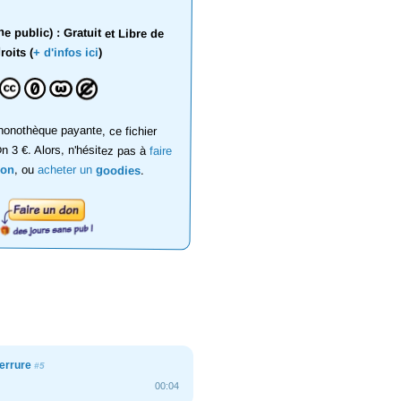
 public) : Gratuit et Libre de
roits (
+ d'infos ici
)
onothèque payante, ce fichier
on 3 €. Alors, n'hésitez pas à
faire
don
, ou
acheter un
goodies
.
serrure
#5
00:04