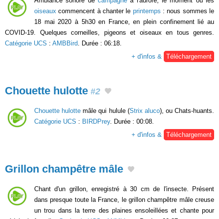
Ambiance sonore de
campagne
à l'aurore, le moment où les
oiseaux
commencent à chanter le
printemps
: nous sommes le
18 mai 2020 à 5h30 en France, en plein confinement lié au
COVID-19. Quelques corneilles, pigeons et oiseaux en tous genres.
Catégorie UCS
:
AMBBird
. Durée : 06:18.
+ d'infos &
Téléchargement
Chouette hulotte
#2
Chouette hulotte
mâle qui hulule (
Strix aluco
), ou Chats-huants.
Catégorie UCS
:
BIRDPrey
. Durée : 00:08.
+ d'infos &
Téléchargement
Grillon champêtre mâle
Chant d'un grillon, enregistré à 30 cm de l'insecte. Présent
dans presque toute la France, le grillon champêtre mâle creuse
un trou dans la terre des plaines ensoleillées et chante pour