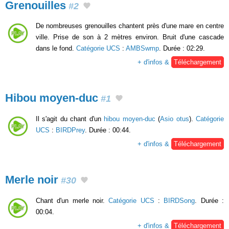
Grenouilles
#2
De nombreuses grenouilles chantent près d'une mare en centre
ville. Prise de son à 2 mètres environ. Bruit d'une cascade
dans le fond.
Catégorie UCS
:
AMBSwmp
. Durée : 02:29.
+ d'infos &
Téléchargement
Hibou moyen-duc
#1
Il s'agit du chant d'un
hibou moyen-duc
(
Asio otus
).
Catégorie
UCS
:
BIRDPrey
. Durée : 00:44.
+ d'infos &
Téléchargement
Merle noir
#30
Chant d'un merle noir.
Catégorie UCS
:
BIRDSong
. Durée :
00:04.
+ d'infos &
Téléchargement