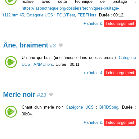
réalisé avec cette technique de bruitage :
https://lasonotheque.org/dossiers/techniques-bruitage-
f112.html#5
.
Catégorie UCS
:
FOLYFeet
,
FEETHors
. Durée : 00:12.
+ d'infos &
Téléchargement
Âne, braiment
#3
Un âne qui brait (une ânesse dans ce cas précis).
Catégorie
UCS
:
ANMLHors
. Durée : 00:11.
+ d'infos &
Téléchargement
Merle noir
#23
Chant d'un merle noir.
Catégorie UCS
:
BIRDSong
. Durée :
00:04.
+ d'infos &
Téléchargement