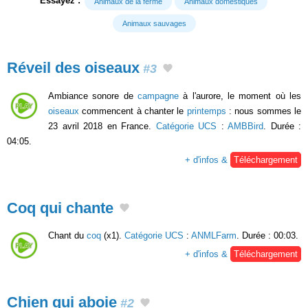
Essayez :
Animaux de la ferme
Animaux domestiques
Animaux sauvages
Réveil des oiseaux
#3
Ambiance sonore de
campagne
à l'aurore, le moment où les
oiseaux
commencent à chanter le
printemps
: nous sommes le
23 avril 2018 en France.
Catégorie UCS
:
AMBBird
. Durée :
04:05.
+ d'infos &
Téléchargement
Coq qui chante
Chant du
coq
(x1).
Catégorie UCS
:
ANMLFarm
. Durée : 00:03.
+ d'infos &
Téléchargement
Chien qui aboie
#2