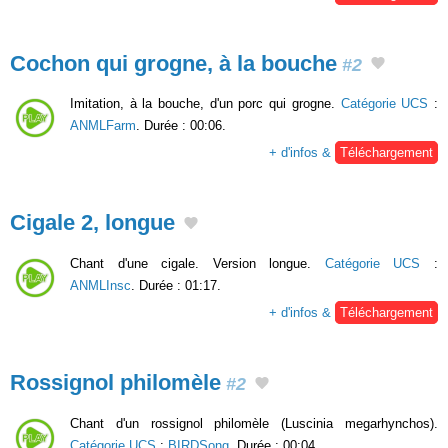
Cochon qui grogne, à la bouche
#2
Imitation, à la bouche, d'un porc qui grogne.
Catégorie UCS
:
ANMLFarm
. Durée : 00:06.
+ d'infos &
Téléchargement
Cigale 2, longue
Chant d'une cigale. Version longue.
Catégorie UCS
:
ANMLInsc
. Durée : 01:17.
+ d'infos &
Téléchargement
Rossignol philomèle
#2
Chant d'un rossignol philomèle (Luscinia megarhynchos).
Catégorie UCS
:
BIRDSong
. Durée : 00:04.