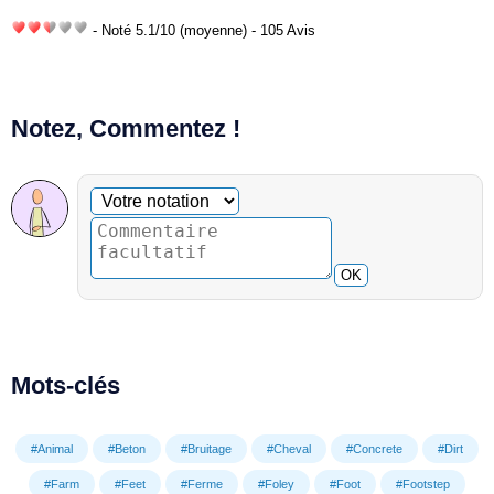
- Noté
5.1
/
10
(moyenne) - 105 Avis
Notez, Commentez !
Commentaire facultatif
Votre notation
OK
Mots-clés
#Animal
#Beton
#Bruitage
#Cheval
#Concrete
#Dirt
#Farm
#Feet
#Ferme
#Foley
#Foot
#Footstep