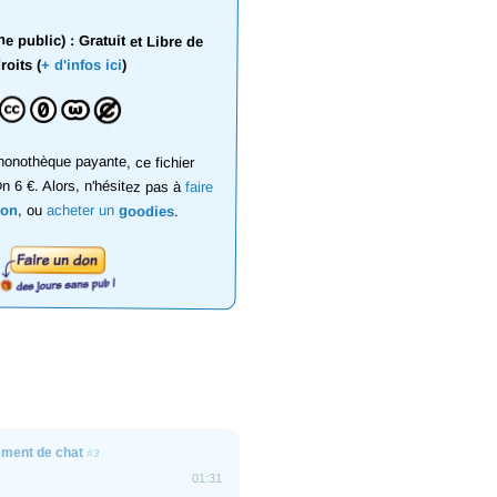
 public) : Gratuit et Libre de
roits (
+ d'infos ici
)
onothèque payante, ce fichier
on 6 €. Alors, n'hésitez pas à
faire
don
, ou
acheter un
goodies
.
ment de chat
#3
01:31