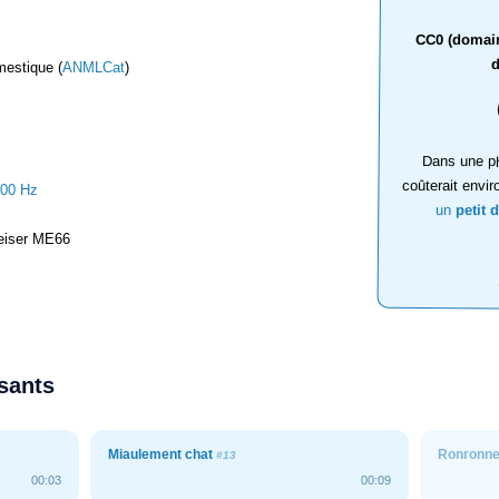
CC0 (domaine
d
estique (
ANMLCat
)
Dans une ph
coûterait envir
000 Hz
un
petit 
iser ME66
ssants
Miaulement chat
Ronronne
#13
00:03
00:09