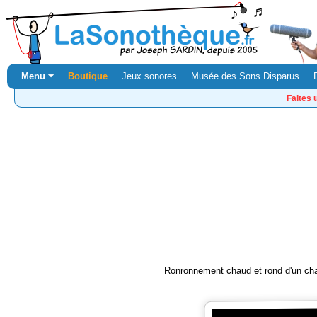
Menu ⏷
Boutique
Jeux sonores
Musée des Sons Disparus
Faites 
Ronronnement chaud et rond d'un chat.