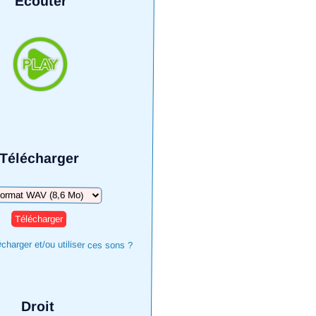
Écouter
Télécharger
harger
harger et/ou utiliser ces sons ?
Droit