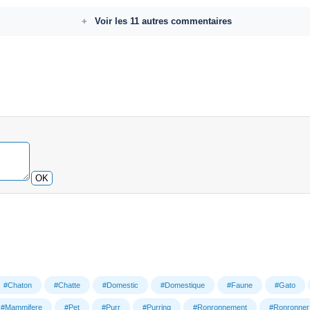
Voir les 11 autres commentaires
OK
#Chaton
#Chatte
#Domestic
#Domestique
#Faune
#Gato
#Mammifere
#Pet
#Purr
#Purring
#Ronronnement
#Ronronner