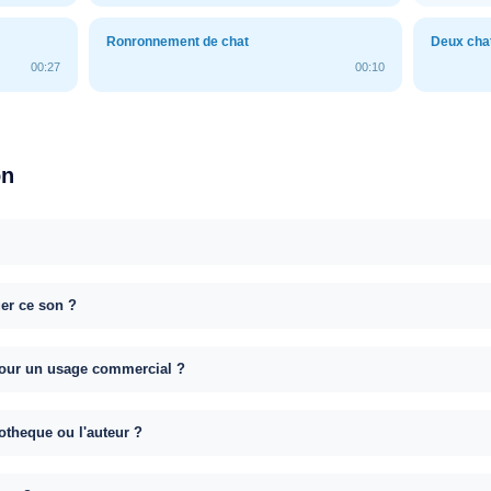
Ronronnement de chat
Deux chat
00:27
00:10
on
uer ce son ?
e pour un usage commercial ?
otheque ou l'auteur ?