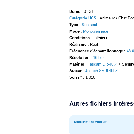
Durée
: 01:31
Catégorie UCS
: Animaux / Chat Dom
Type
:
Son seul
Mode
:
Monophonique
Conditions
: Intérieur
Réalisme
: Réel
Fréquence d'échantillonnage
:
48 
Résolution
:
16 bits
Matériel
:
Tascam DR-40
+ Sennhe
Auteur
:
Joseph SARDIN
Son n°
: 1 010
Autres fichiers intére
Miaulement chat
#2