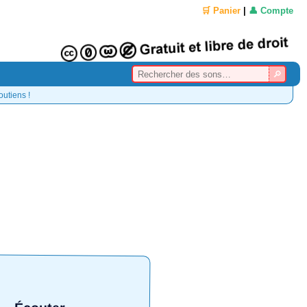
🛒 Panier
|
👤 Compte
outiens !