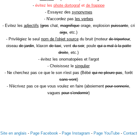
-
évitez les
phote dortograf
et
de frapppe
- Essayez des
synonymes
- N'accordez pas
les verbes
- Evitez les
adjectifs
(
gros
chat,
magnifique
orage, explosion
puissante
, cri
aigu
, etc.)
- Privilégiez le seul
nom de l'objet source
du bruit (moteur
de triporteur
,
oiseau
de jardin
, klaxon
de taxi
, vent
du soir
, poule
qui a mal à la patte
droite
, etc.)
- évitez les onomatopées et l'argot
- Choisissez le
singulier
- Ne cherchez pas ce que le son n'est pas (Bébé
qui ne pleure pas
, forêt
sans vent
)
- N'écrivez pas ce que vous voulez en faire (aboiement
pour sonnerie
,
vagues
pour s'endormir
)
Site en anglais
-
Page Facebook
-
Page Instagram
-
Page YouTube
-
Contact