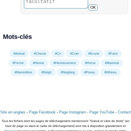
OK
Mots-clés
#Animal
#Cheval
#Cri
#Crier
#Ecurie
#Farm
#Ferme
#Hennir
#Hennissement
#Horse
#Mammal
#Mammifere
#Neigh
#Neighing
#Poney
#Whinny
Site en anglais
-
Page Facebook
-
Page Instagram
-
Page YouTube
-
Contact
Tous les fichiers dont les pages de téléchargement mentionnent "Gratuit et Libre de droits" (en
haut de page ou dans le cadre de téléchargement) sont mis à disposition gratuitement et
librement
pour tous vos projets, qu'ils soient commerciaux ou non, et dans le monde entier.