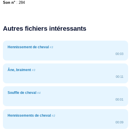
Son n°
: 284
Autres fichiers intéressants
Hennissement de cheval
#3
00:03
Âne, braiment
#3
00:11
Souffle de cheval
#4
00:01
Hennissements de cheval
#2
00:09