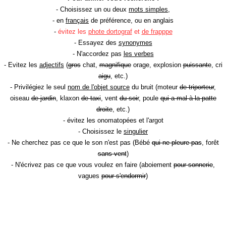
- Choisissez un ou deux
mots simples
,
- en
français
de préférence, ou en anglais
-
évitez les
phote dortograf
et
de frapppe
- Essayez des
synonymes
- N'accordez pas
les verbes
- Evitez les
adjectifs
(
gros
chat,
magnifique
orage, explosion
puissante
, cri
aigu
, etc.)
- Privilégiez le seul
nom de l'objet source
du bruit (moteur
de triporteur
,
oiseau
de jardin
, klaxon
de taxi
, vent
du soir
, poule
qui a mal à la patte
droite
, etc.)
- évitez les onomatopées et l'argot
- Choisissez le
singulier
- Ne cherchez pas ce que le son n'est pas (Bébé
qui ne pleure pas
, forêt
sans vent
)
- N'écrivez pas ce que vous voulez en faire (aboiement
pour sonnerie
,
vagues
pour s'endormir
)