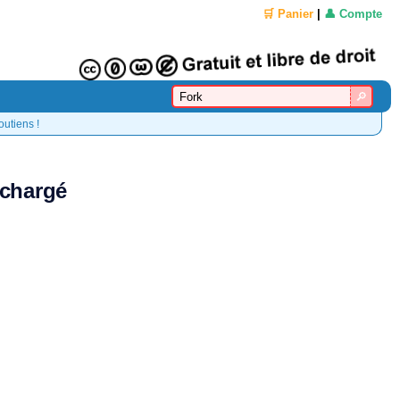
🛒 Panier
|
👤 Compte
outiens !
échargé