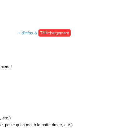
+ d'infos &
Téléchargement
hiers !
, etc.)
ir
, poule
qui a mal à la patte droite
, etc.)