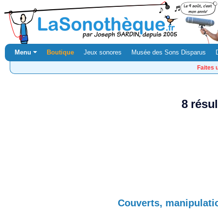
Menu ⏷
Boutique
Jeux sonores
Musée des Sons Disparus
Faites 
8 résu
Couverts, manipulatio