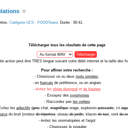
lations
ettes.
Catégorie UCS
:
FOODTware
. Durée : 00:41.
Télécharger tous les résultats de cette page
Télécharger
te action peut être TRES longue suivant votre débit internet et la taille des fic
Pour affiner votre recherche :
- Choisissez un ou deux
mots simples
,
- en
français
de préférence, ou en anglais
-
évitez les
phote dortograf
et
de frapppe
- Essayez des
synonymes
- N'accordez pas
les verbes
Evitez les
adjectifs
(
gros
chat,
magnifique
orage, explosion
puissante
, cri
aigu
ource
du bruit (moteur
de triporteur
, oiseau
de jardin
, klaxon
de taxi
, vent
du so
- évitez les onomatopées et l'argot
- Choisissez le
singulier