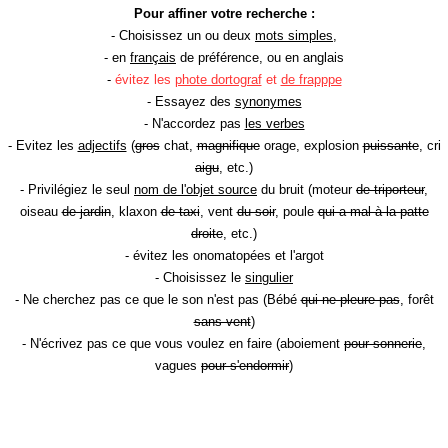
Pour affiner votre recherche :
- Choisissez un ou deux
mots simples
,
- en
français
de préférence, ou en anglais
-
évitez les
phote dortograf
et
de frapppe
- Essayez des
synonymes
- N'accordez pas
les verbes
- Evitez les
adjectifs
(
gros
chat,
magnifique
orage, explosion
puissante
, cri
aigu
, etc.)
- Privilégiez le seul
nom de l'objet source
du bruit (moteur
de triporteur
,
oiseau
de jardin
, klaxon
de taxi
, vent
du soir
, poule
qui a mal à la patte
droite
, etc.)
- évitez les onomatopées et l'argot
- Choisissez le
singulier
- Ne cherchez pas ce que le son n'est pas (Bébé
qui ne pleure pas
, forêt
sans vent
)
- N'écrivez pas ce que vous voulez en faire (aboiement
pour sonnerie
,
vagues
pour s'endormir
)