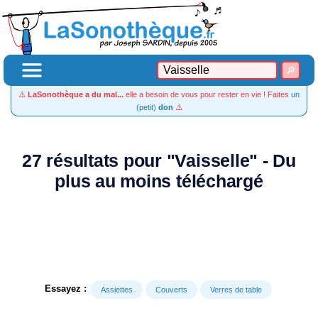
⚠️
LaSonothèque a du mal...
elle a besoin de vous pour rester en vie ! Faites
un
(petit)
don
⚠️
27 résultats pour "Vaisselle" - Du
plus au moins téléchargé
Essayez :
Assiettes
Couverts
Verres de table