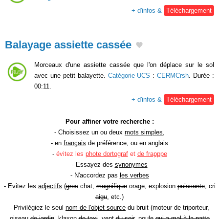
+ d'infos &
Téléchargement
Balayage assiette cassée
Morceaux d'une assiette cassée que l'on déplace sur le sol
avec une petit balayette.
Catégorie UCS
:
CERMCrsh
. Durée :
00:11.
+ d'infos &
Téléchargement
Pour affiner votre recherche :
- Choisissez un ou deux
mots simples
,
- en
français
de préférence, ou en anglais
-
évitez les
phote dortograf
et
de frapppe
- Essayez des
synonymes
- N'accordez pas
les verbes
- Evitez les
adjectifs
(
gros
chat,
magnifique
orage, explosion
puissante
, cri
aigu
, etc.)
- Privilégiez le seul
nom de l'objet source
du bruit (moteur
de triporteur
,
oiseau
de jardin
, klaxon
de taxi
, vent
du soir
, poule
qui a mal à la patte