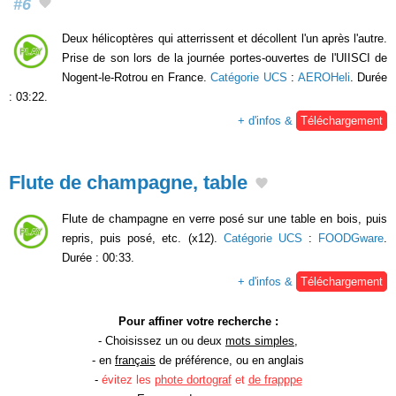
#6
Deux hélicoptères qui atterrissent et décollent l'un après l'autre.
Prise de son lors de la journée portes-ouvertes de l'UIISCI de
Nogent-le-Rotrou en France.
Catégorie UCS
:
AEROHeli
. Durée
: 03:22.
+ d'infos &
Téléchargement
Flute de champagne, table
Flute de champagne en verre posé sur une table en bois, puis
repris, puis posé, etc. (x12).
Catégorie UCS
:
FOODGware
.
Durée : 00:33.
+ d'infos &
Téléchargement
Pour affiner votre recherche :
- Choisissez un ou deux
mots simples
,
- en
français
de préférence, ou en anglais
-
évitez les
phote dortograf
et
de frapppe