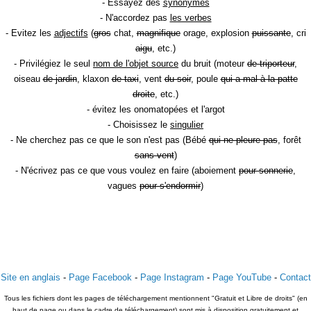
- Essayez des
synonymes
- N'accordez pas
les verbes
- Evitez les
adjectifs
(
gros
chat,
magnifique
orage, explosion
puissante
, cri
aigu
, etc.)
- Privilégiez le seul
nom de l'objet source
du bruit (moteur
de triporteur
,
oiseau
de jardin
, klaxon
de taxi
, vent
du soir
, poule
qui a mal à la patte
droite
, etc.)
- évitez les onomatopées et l'argot
- Choisissez le
singulier
- Ne cherchez pas ce que le son n'est pas (Bébé
qui ne pleure pas
, forêt
sans vent
)
- N'écrivez pas ce que vous voulez en faire (aboiement
pour sonnerie
,
vagues
pour s'endormir
)
Site en anglais
-
Page Facebook
-
Page Instagram
-
Page YouTube
-
Contact
Tous les fichiers dont les pages de téléchargement mentionnent "Gratuit et Libre de droits" (en
haut de page ou dans le cadre de téléchargement) sont mis à disposition gratuitement et