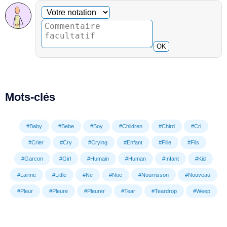
Commentaire facultatif
Votre notation
OK
Mots-clés
#Baby
#Bebe
#Boy
#Children
#Chird
#Cri
#Crier
#Cry
#Crying
#Enfant
#Fille
#Fils
#Garcon
#Girl
#Humain
#Human
#Infant
#Kid
#Larme
#Little
#Ne
#Noe
#Nourrisson
#Nouveau
#Pleur
#Pleure
#Pleurer
#Tear
#Teardrop
#Weep