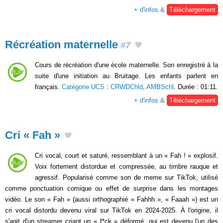
+ d'infos &
Téléchargement
Récréation maternelle
#7
Cours de récréation d'une école maternelle. Son enregistré à la
suite d'une initiation au Bruitage. Les enfants parlent en
français.
Catégorie UCS
:
CRWDChld
,
AMBSchl
. Durée : 01:11.
+ d'infos &
Téléchargement
Cri « Fah »
Cri vocal, court et saturé, ressemblant à un « Fah ! » explosif.
Voix fortement distordue et compressée, au timbre rauque et
agressif. Popularisé comme son de meme sur TikTok, utilisé
comme ponctuation comique ou effet de surprise dans les montages
vidéo. Le son « Fah » (aussi orthographié « Fahhh », « Faaah ») est un
cri vocal distordu devenu viral sur TikTok en 2024-2025. À l'origine, il
s'agit d'un streamer criant un « f*ck » déformé, qui est devenu l'un des