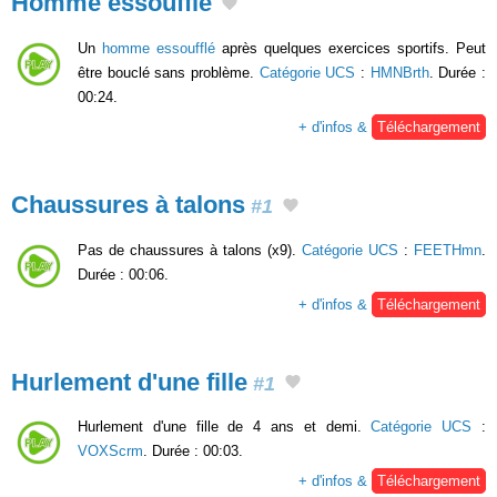
Homme essoufflé
Un
homme essoufflé
après quelques exercices sportifs. Peut
être bouclé sans problème.
Catégorie UCS
:
HMNBrth
. Durée :
00:24.
+ d'infos &
Téléchargement
Chaussures à talons
#1
Pas de chaussures à talons (x9).
Catégorie UCS
:
FEETHmn
.
Durée : 00:06.
+ d'infos &
Téléchargement
Hurlement d'une fille
#1
Hurlement d'une fille de 4 ans et demi.
Catégorie UCS
:
VOXScrm
. Durée : 00:03.
+ d'infos &
Téléchargement