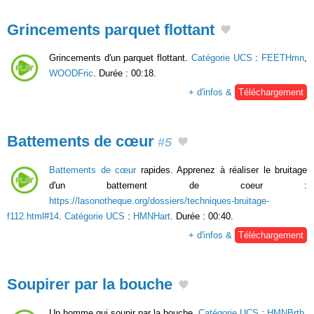
Grincements parquet flottant
Grincements d'un parquet flottant.
Catégorie UCS
:
FEETHmn
,
WOODFric
. Durée : 00:18.
+ d'infos &
Téléchargement
Battements de cœur
#5
Battements de cœur
rapides. Apprenez à réaliser le bruitage
d'un battement de coeur :
https://lasonotheque.org/dossiers/techniques-bruitage-
f112.html#14
.
Catégorie UCS
:
HMNHart
. Durée : 00:40.
+ d'infos &
Téléchargement
Soupirer par la bouche
Un homme qui soupir par la bouche.
Catégorie UCS
:
HMNBrth
.