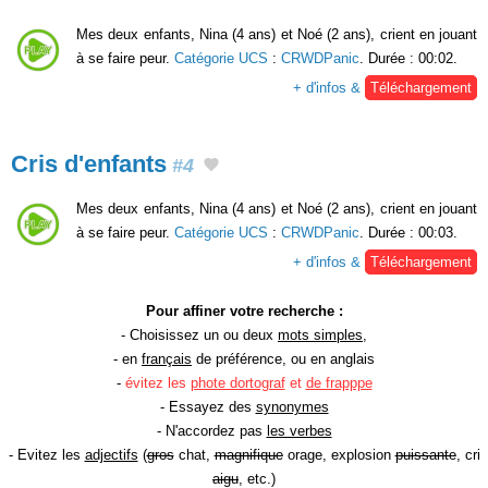
Mes deux enfants, Nina (4 ans) et Noé (2 ans), crient en jouant
à se faire peur.
Catégorie UCS
:
CRWDPanic
. Durée : 00:02.
+ d'infos &
Téléchargement
Cris d'enfants
#4
Mes deux enfants, Nina (4 ans) et Noé (2 ans), crient en jouant
à se faire peur.
Catégorie UCS
:
CRWDPanic
. Durée : 00:03.
+ d'infos &
Téléchargement
Pour affiner votre recherche :
- Choisissez un ou deux
mots simples
,
- en
français
de préférence, ou en anglais
-
évitez les
phote dortograf
et
de frapppe
- Essayez des
synonymes
- N'accordez pas
les verbes
- Evitez les
adjectifs
(
gros
chat,
magnifique
orage, explosion
puissante
, cri
aigu
, etc.)