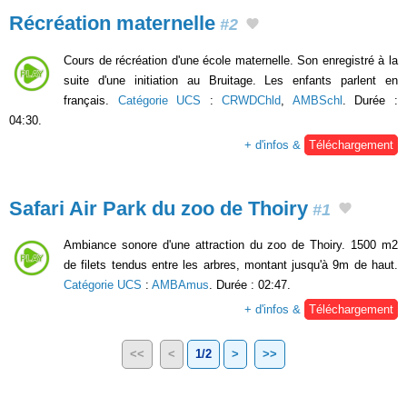
Récréation maternelle
#2
Cours de récréation d'une école maternelle. Son enregistré à la
suite d'une initiation au Bruitage. Les enfants parlent en
français.
Catégorie UCS
:
CRWDChld
,
AMBSchl
. Durée :
04:30.
+ d'infos &
Téléchargement
Safari Air Park du zoo de Thoiry
#1
Ambiance sonore d'une attraction du zoo de Thoiry. 1500 m2
de filets tendus entre les arbres, montant jusqu'à 9m de haut.
Catégorie UCS
:
AMBAmus
. Durée : 02:47.
+ d'infos &
Téléchargement
<<
<
1/2
>
>>