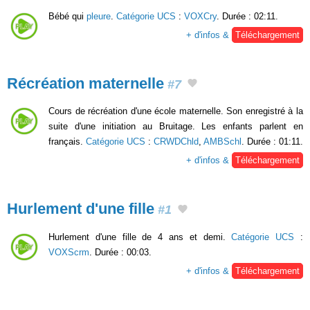
Bébé qui
pleure
.
Catégorie UCS
:
VOXCry
. Durée : 02:11.
+ d'infos &
Téléchargement
Récréation maternelle
#7
Cours de récréation d'une école maternelle. Son enregistré à la
suite d'une initiation au Bruitage. Les enfants parlent en
français.
Catégorie UCS
:
CRWDChld
,
AMBSchl
. Durée : 01:11.
+ d'infos &
Téléchargement
Hurlement d'une fille
#1
Hurlement d'une fille de 4 ans et demi.
Catégorie UCS
:
VOXScrm
. Durée : 00:03.
+ d'infos &
Téléchargement