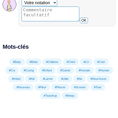
Commentaire facultatif
Votre notation
OK
Mots-clés
#Baby
#Bebe
#Children
#Chird
#Cri
#Crier
#Cry
#Crying
#Enfant
#Gamin
#Humain
#Human
#Infant
#Kid
#Larme
#Little
#Ne
#Nourrisson
#Nouveau
#Pleur
#Pleurer
#Scream
#Tear
#Teardrop
#Weep