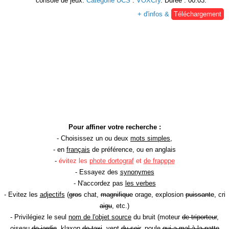
console de jeux.
Catégorie UCS
:
VOXCry
. Durée : 00:03.
+ d'infos &
Téléchargement
Pour affiner votre recherche :
- Choisissez un ou deux
mots simples
,
- en
français
de préférence, ou en anglais
-
évitez les
phote dortograf
et
de frapppe
- Essayez des
synonymes
- N'accordez pas
les verbes
- Evitez les
adjectifs
(
gros
chat,
magnifique
orage, explosion
puissante
, cri
aigu
, etc.)
- Privilégiez le seul
nom de l'objet source
du bruit (moteur
de triporteur
,
oiseau
de jardin
, klaxon
de taxi
, vent
du soir
, poule
qui a mal à la patte