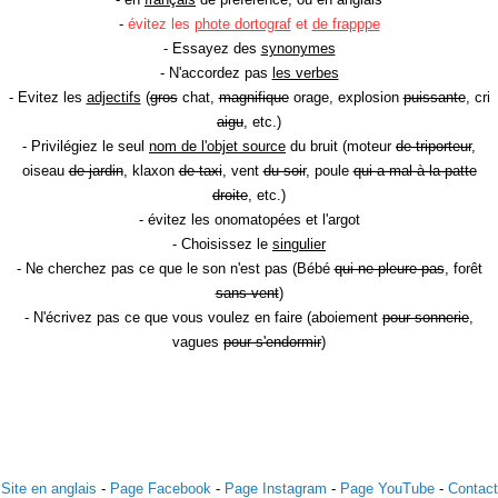
-
évitez les
phote dortograf
et
de frapppe
- Essayez des
synonymes
- N'accordez pas
les verbes
- Evitez les
adjectifs
(
gros
chat,
magnifique
orage, explosion
puissante
, cri
aigu
, etc.)
- Privilégiez le seul
nom de l'objet source
du bruit (moteur
de triporteur
,
oiseau
de jardin
, klaxon
de taxi
, vent
du soir
, poule
qui a mal à la patte
droite
, etc.)
- évitez les onomatopées et l'argot
- Choisissez le
singulier
- Ne cherchez pas ce que le son n'est pas (Bébé
qui ne pleure pas
, forêt
sans vent
)
- N'écrivez pas ce que vous voulez en faire (aboiement
pour sonnerie
,
vagues
pour s'endormir
)
Site en anglais
-
Page Facebook
-
Page Instagram
-
Page YouTube
-
Contact