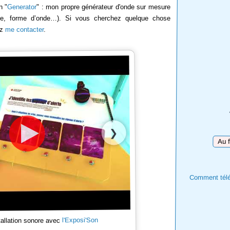
n "
Generator
" : mon propre générateur d'onde sur mesure
rée, forme d’onde…). Si vous cherchez quelque chose
ez
me contacter
.
❯
Téléc
Comment téléc
l'Exposi'Son
tallation sonore avec