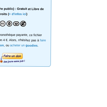
 public) : Gratuit et Libre de
roits (
+ d'infos ici
)
onothèque payante, ce fichier
on 4 €. Alors, n'hésitez pas à
faire
don
, ou
acheter un
goodies
.