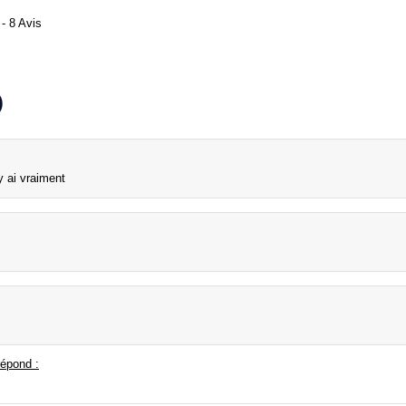
- 8 Avis
)
y ai vraiment
épond :