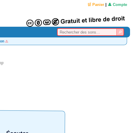
🛒 Panier
|
👤 Compte
on
⚠️