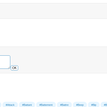
OK
#Attack
#Battant
#Battement
#Battre
#Beep
#Bip
#B