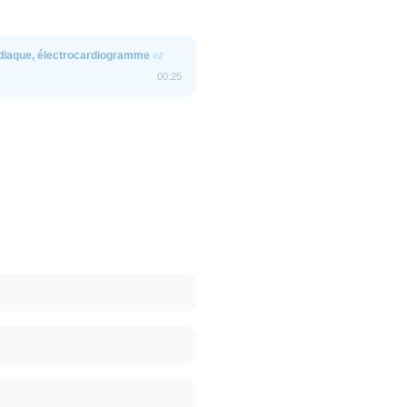
rdiaque, électrocardiogramme
#2
00:25