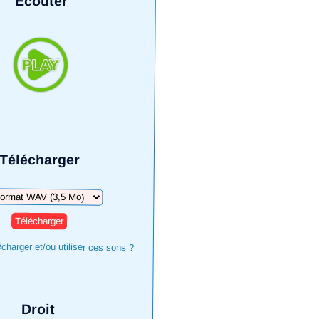
Écouter
Télécharger
harger
harger et/ou utiliser ces sons ?
Droit