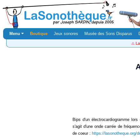
Menu ⏷
Boutique
Jeux sonores
Musée des Sons Disparus
⚠️
La
A
Bips d'un électrocardiogramme lors d
s'agit d'une onde carrée de fréquenc
de coeur :
https://lasonotheque.org/d