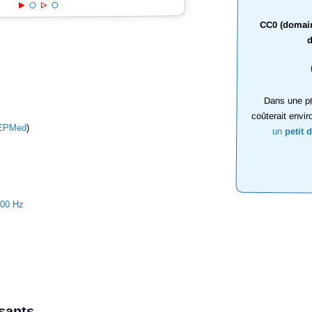
CC0 (domaine
d
Dans une ph
coûterait envir
EPMed
)
un
petit 
000 Hz
ssants