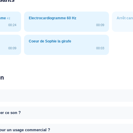
amme
Electrocardiogramme 60 Hz
Arrêt ca
#1
00:24
00:09
Coeur de Sophie la girafe
00:09
00:03
on
uer ce son ?
e pour un usage commercial ?