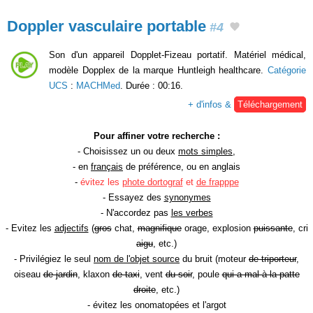
Doppler vasculaire portable
#4
Son d'un appareil Dopplet-Fizeau portatif. Matériel médical,
modèle Dopplex de la marque Huntleigh healthcare.
Catégorie
UCS
:
MACHMed
. Durée : 00:16.
+ d'infos &
Téléchargement
Pour affiner votre recherche :
- Choisissez un ou deux
mots simples
,
- en
français
de préférence, ou en anglais
-
évitez les
phote dortograf
et
de frapppe
- Essayez des
synonymes
- N'accordez pas
les verbes
- Evitez les
adjectifs
(
gros
chat,
magnifique
orage, explosion
puissante
, cri
aigu
, etc.)
- Privilégiez le seul
nom de l'objet source
du bruit (moteur
de triporteur
,
oiseau
de jardin
, klaxon
de taxi
, vent
du soir
, poule
qui a mal à la patte
droite
, etc.)
- évitez les onomatopées et l'argot