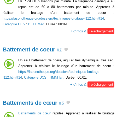
Hz. Soit 60 pulsations par minute. La fréquence cardiaque au
repos est de 60 à 80 battements par minute. Apprenez à
réaliser le bruitage d'un battement de coeur :
https://lasonotheque.org/dossiers/techniques-bruitage-f112.html#14
.
Catégorie UCS
:
BEEPMed
. Durée : 00:09.
+ d'infos &
Téléchargement
Battement de coeur
#1
Un seul battement de coeur, aigu et très dynamique, très sec.
Apprenez à réaliser le bruitage d'un battement de coeur :
https://lasonotheque.org/dossiers/techniques-bruitage-
f112.html#14
.
Catégorie UCS
:
HMNHart
. Durée : 00:01.
+ d'infos &
Téléchargement
Battements de cœur
#5
Battements de cœur
rapides. Apprenez à réaliser le bruitage