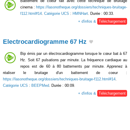
Battement de coeur fait avec cette technique de bruitage
cinema :
https://lasonotheque.org/dossiers/techniques-bruitage-
f112.html#14
.
Catégorie UCS
:
HMNHart
. Durée : 00:33.
+ d'infos &
Téléchargement
Electrocardiogramme 67 Hz
Bip émis par un électrocardiogramme lorsque le cœur bat à 67
Hz. Soit 67 pulsations par minute. La fréquence cardiaque au
repos est de 60 à 80 battements par minute. Apprenez à
réaliser le bruitage d'un battement de coeur :
https://lasonotheque.org/dossiers/techniques-bruitage-f112.html#14
.
Catégorie UCS
:
BEEPMed
. Durée : 00:09.
+ d'infos &
Téléchargement