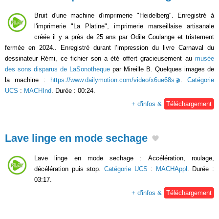
Bruit d'une machine d'imprimerie "Heidelberg". Enregistré à
l'imprimerie "La Platine", imprimerie marseillaise artisanale
créée il y a près de 25 ans par Odile Coulange et tristement
fermée en 2024.. Enregistré durant l’impression du livre Carnaval du
dessinateur Rémi, ce fichier son a été offert gracieusement au
musée
des sons disparus de LaSonotheque
par Mireille B. Quelques images de
la machine :
https://www.dailymotion.com/video/x6ue68s
.
Catégorie
UCS
:
MACHInd
. Durée : 00:24.
+ d'infos &
Téléchargement
Lave linge en mode sechage
Lave linge en mode sechage : Accélération, roulage,
décélération puis stop.
Catégorie UCS
:
MACHAppl
. Durée :
03:17.
+ d'infos &
Téléchargement