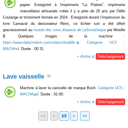
papier. Enregistré à l'imprimerie "La Platine", imprimerie
marseillaise artisanale créée il y a près de 25 ans par Odile
Coulange et tristement fermée en 2024.. Enregistré durant l’impression du
livre Carnaval du dessinateur Rémi, ce fichier son a été offert
gracieusement au
musée des sons disparus de LaSonotheque
par Mireille
B. Quelques images de la machine :
https://www.dailymotion.com/video/x6ue68s
.
Catégorie UCS
:
MACHInd
. Durée : 00:31.
+ d'infos &
Téléchargement
Lave vaisselle
Machine à laver la vaisselle de marque Bosh.
Catégorie UCS
:
MACHAppl
. Durée : 01:00.
+ d'infos &
Téléchargement
<<
<
1/2
>
>>