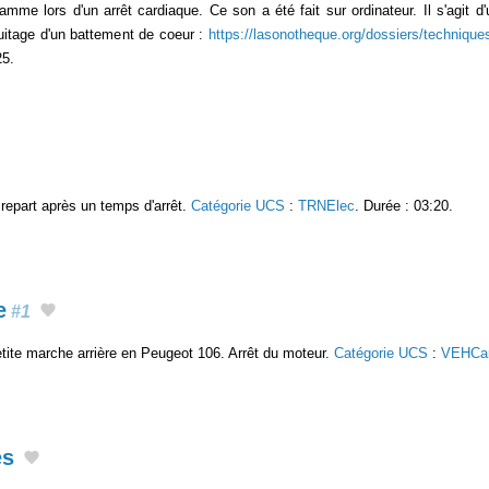
ramme lors d'un arrêt cardiaque. Ce son a été fait sur ordinateur. Il s'agit
ruitage d'un battement de coeur :
https://lasonotheque.org/dossiers/technique
25.
t repart après un temps d'arrêt.
Catégorie UCS
:
TRNElec
. Durée : 03:20.
e
#1
ite marche arrière en Peugeot 106. Arrêt du moteur.
Catégorie UCS
:
VEHCa
es