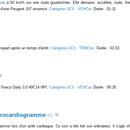
oule
à 50 km/h sur une route goudronnée. Elle démarre, accélère, roule, fre
git d'une Peugeot 107 essence.
Catégorie UCS
:
VEHCar
. Durée : 01:11.
t repart après un temps d'arrêt.
Catégorie UCS
:
TRNElec
. Durée : 01:53.
e l'Iveco Daily 3.0 40C14 HPI.
Catégorie UCS
:
VEHCar
. Durée : 00:35.
ctrocardiogramme
#1
ramme lors d'un arrêt cardiaque. Ce son a été fait sur ordinateur. Il s'agit