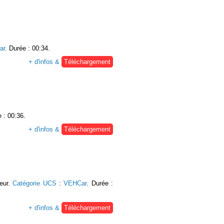
ar
. Durée : 00:34.
+ d'infos &
Téléchargement
e : 00:36.
+ d'infos &
Téléchargement
teur.
Catégorie UCS
:
VEHCar
. Durée :
+ d'infos &
Téléchargement