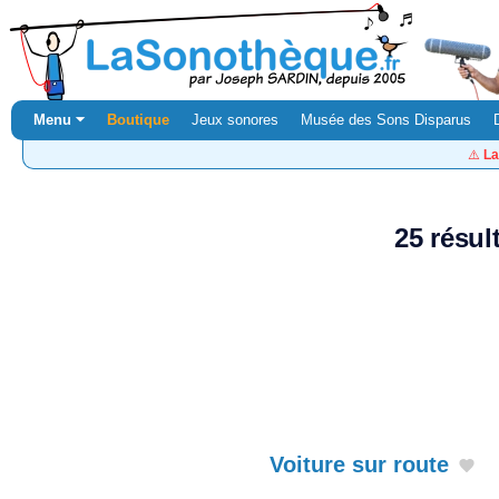
Menu ⏷
Boutique
Jeux sonores
Musée des Sons Disparus
⚠️
La
25 résul
Voiture sur route