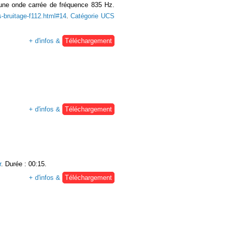
 d'une onde carrée de fréquence 835 Hz.
s-bruitage-f112.html#14
.
Catégorie UCS
+ d'infos &
Téléchargement
+ d'infos &
Téléchargement
r
. Durée : 00:15.
+ d'infos &
Téléchargement