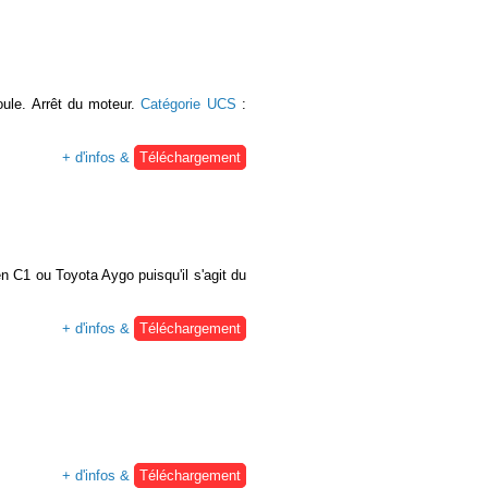
oule. Arrêt du moteur.
Catégorie UCS
:
+ d'infos &
Téléchargement
en C1 ou Toyota Aygo puisqu'il s'agit du
+ d'infos &
Téléchargement
+ d'infos &
Téléchargement