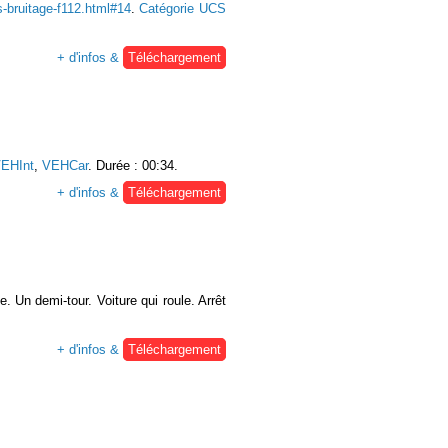
s-bruitage-f112.html#14
.
Catégorie UCS
+ d'infos &
Téléchargement
EHInt
,
VEHCar
. Durée : 00:34.
+ d'infos &
Téléchargement
. Un demi-tour. Voiture qui roule. Arrêt
+ d'infos &
Téléchargement