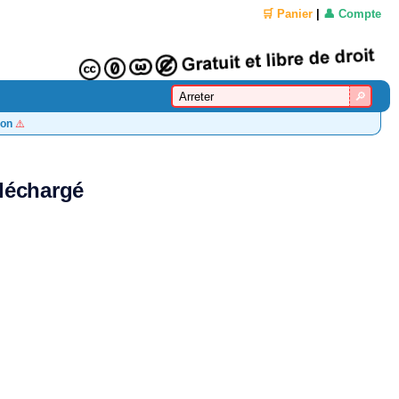
🛒 Panier
|
👤 Compte
on
⚠️
éléchargé