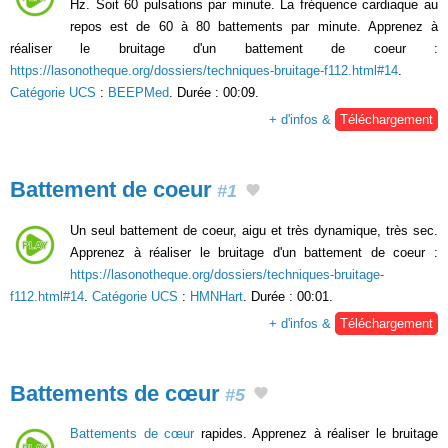
Hz. Soit 60 pulsations par minute. La fréquence cardiaque au
repos est de 60 à 80 battements par minute. Apprenez à
réaliser le bruitage d'un battement de coeur :
https://lasonotheque.org/dossiers/techniques-bruitage-f112.html#14
.
Catégorie UCS
:
BEEPMed
. Durée : 00:09.
+ d'infos &
Téléchargement
Battement de coeur
#1
Un seul battement de coeur, aigu et très dynamique, très sec.
Apprenez à réaliser le bruitage d'un battement de coeur :
https://lasonotheque.org/dossiers/techniques-bruitage-
f112.html#14
.
Catégorie UCS
:
HMNHart
. Durée : 00:01.
+ d'infos &
Téléchargement
Battements de cœur
#5
Battements de cœur
rapides. Apprenez à réaliser le bruitage