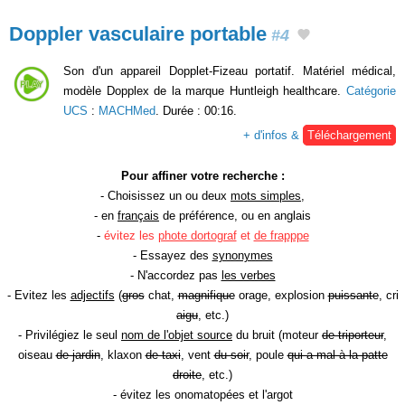
Doppler vasculaire portable
#4
Son d'un appareil Dopplet-Fizeau portatif. Matériel médical,
modèle Dopplex de la marque Huntleigh healthcare.
Catégorie
UCS
:
MACHMed
. Durée : 00:16.
+ d'infos &
Téléchargement
Pour affiner votre recherche :
- Choisissez un ou deux
mots simples
,
- en
français
de préférence, ou en anglais
-
évitez les
phote dortograf
et
de frapppe
- Essayez des
synonymes
- N'accordez pas
les verbes
- Evitez les
adjectifs
(
gros
chat,
magnifique
orage, explosion
puissante
, cri
aigu
, etc.)
- Privilégiez le seul
nom de l'objet source
du bruit (moteur
de triporteur
,
oiseau
de jardin
, klaxon
de taxi
, vent
du soir
, poule
qui a mal à la patte
droite
, etc.)
- évitez les onomatopées et l'argot