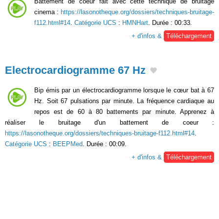
Battement de coeur fait avec cette technique de bruitage
cinema :
https://lasonotheque.org/dossiers/techniques-bruitage-
f112.html#14
.
Catégorie UCS
:
HMNHart
. Durée : 00:33.
+ d'infos &
Téléchargement
Electrocardiogramme 67 Hz
Bip émis par un électrocardiogramme lorsque le cœur bat à 67
Hz. Soit 67 pulsations par minute. La fréquence cardiaque au
repos est de 60 à 80 battements par minute. Apprenez à
réaliser le bruitage d'un battement de coeur :
https://lasonotheque.org/dossiers/techniques-bruitage-f112.html#14
.
Catégorie UCS
:
BEEPMed
. Durée : 00:09.
+ d'infos &
Téléchargement