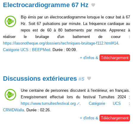
Electrocardiogramme 67 Hz
Bip émis par un électrocardiogramme lorsque le cœur bat à 67
Hz. Soit 67 pulsations par minute. La fréquence cardiaque au
repos est de 60 à 80 battements par minute. Apprenez à
réaliser le bruitage d'un battement de coeur :
https://lasonotheque.org/dossiers/techniques-bruitage-f112.html#14
.
Catégorie UCS
:
BEEPMed
. Durée : 00:09.
+ d'infos &
Téléchargement
Discussions extérieures
#5
Une centaine de personnes discutent à l'extérieur, en français.
Enregistrement effectué lors du festival Tumultes 2024 :
https://www.tumultesfestival.org
.
Catégorie UCS
:
CRWDWalla
. Durée : 02:26.
+ d'infos &
Téléchargement