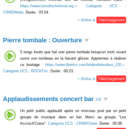
https://www.tumultesfestival.org
.
Catégorie UCS
:
CRWDWalla
. Durée : 03:54.
+ d'infos &
Téléchargement
Pierre tombale : Ouverture
5 longs bruits que fait une pierre tombale lorsqu'un mort vivant
ouvre son tombeau en la faisant glisser. Apprennez à réaliser
ce bruitage :
https://www.libertivi.com/lelabodubruiteur_120
.
Catégorie UCS
:
ROCKFric
. Durée : 00:23.
+ d'infos &
Téléchargement
Applaudissements concert bar
#8
Un petit public applaudit après un morceau joué par un petit
groupe de musique dans un bar. Merci au groupe "Les
Accroch'Coeur".
Catégorie UCS
:
CRWDCheer
. Durée : 00:08.