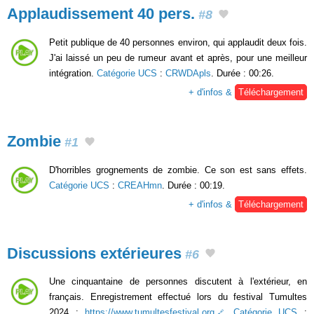
Applaudissement 40 pers.
#8
Petit publique de 40 personnes environ, qui applaudit deux fois.
J'ai laissé un peu de rumeur avant et après, pour une meilleur
intégration.
Catégorie UCS
:
CRWDApls
. Durée : 00:26.
+ d'infos &
Téléchargement
Zombie
#1
D'horribles grognements de zombie. Ce son est sans effets.
Catégorie UCS
:
CREAHmn
. Durée : 00:19.
+ d'infos &
Téléchargement
Discussions extérieures
#6
Une cinquantaine de personnes discutent à l'extérieur, en
français. Enregistrement effectué lors du festival Tumultes
2024 :
https://www.tumultesfestival.org
.
Catégorie UCS
: