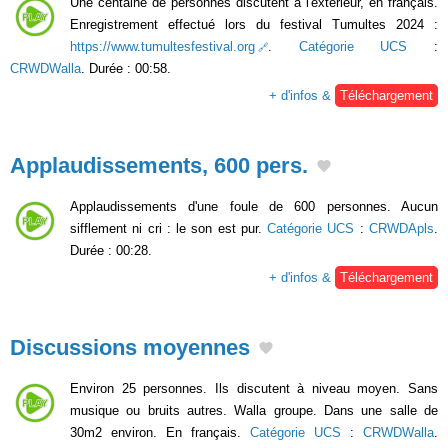
Une centaine de personnes discutent à l'extérieur, en français.
Enregistrement effectué lors du festival Tumultes 2024 :
https://www.tumultesfestival.org
.
Catégorie UCS
:
CRWDWalla
. Durée : 00:58.
+ d'infos &
Téléchargement
Applaudissements, 600 pers.
Applaudissements d'une foule de 600 personnes. Aucun
sifflement ni cri : le son est pur.
Catégorie UCS
:
CRWDApls
.
Durée : 00:28.
+ d'infos &
Téléchargement
Discussions moyennes
Environ 25 personnes. Ils discutent à niveau moyen. Sans
musique ou bruits autres. Walla groupe. Dans une salle de
30m2 environ. En français.
Catégorie UCS
:
CRWDWalla
.