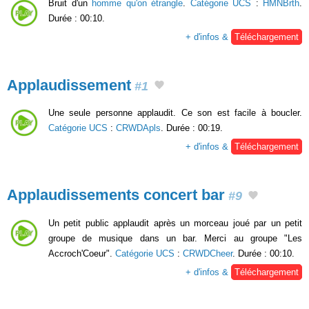
Bruit d'un
homme qu'on étrangle
.
Catégorie UCS
:
HMNBrth
.
Durée : 00:10.
+ d'infos &
Téléchargement
Applaudissement
#1
Une seule personne applaudit. Ce son est facile à boucler.
Catégorie UCS
:
CRWDApls
. Durée : 00:19.
+ d'infos &
Téléchargement
Applaudissements concert bar
#9
Un petit public applaudit après un morceau joué par un petit
groupe de musique dans un bar. Merci au groupe "Les
Accroch'Coeur".
Catégorie UCS
:
CRWDCheer
. Durée : 00:10.
+ d'infos &
Téléchargement