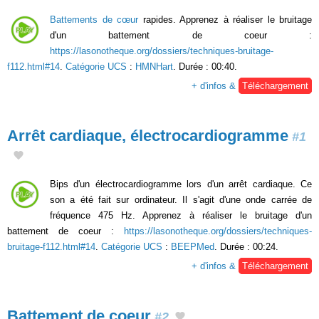
Battements de cœur
rapides. Apprenez à réaliser le bruitage
d'un battement de coeur :
https://lasonotheque.org/dossiers/techniques-bruitage-
f112.html#14
.
Catégorie UCS
:
HMNHart
. Durée : 00:40.
+ d'infos &
Téléchargement
Arrêt cardiaque, électrocardiogramme
#1
Bips d'un électrocardiogramme lors d'un arrêt cardiaque. Ce
son a été fait sur ordinateur. Il s'agit d'une onde carrée de
fréquence 475 Hz. Apprenez à réaliser le bruitage d'un
battement de coeur :
https://lasonotheque.org/dossiers/techniques-
bruitage-f112.html#14
.
Catégorie UCS
:
BEEPMed
. Durée : 00:24.
+ d'infos &
Téléchargement
Battement de coeur
#2