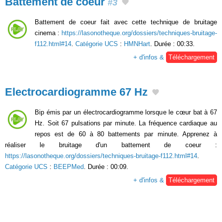
Battement de coeur
#3
Battement de coeur fait avec cette technique de bruitage
cinema :
https://lasonotheque.org/dossiers/techniques-bruitage-
f112.html#14
.
Catégorie UCS
:
HMNHart
. Durée : 00:33.
+ d'infos &
Téléchargement
Electrocardiogramme 67 Hz
Bip émis par un électrocardiogramme lorsque le cœur bat à 67
Hz. Soit 67 pulsations par minute. La fréquence cardiaque au
repos est de 60 à 80 battements par minute. Apprenez à
réaliser le bruitage d'un battement de coeur :
https://lasonotheque.org/dossiers/techniques-bruitage-f112.html#14
.
Catégorie UCS
:
BEEPMed
. Durée : 00:09.
+ d'infos &
Téléchargement