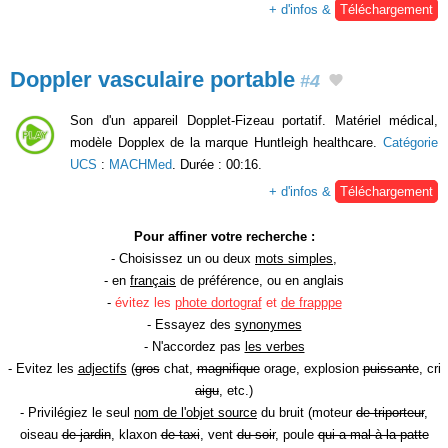
+ d'infos &
Téléchargement
Doppler vasculaire portable
#4
Son d'un appareil Dopplet-Fizeau portatif. Matériel médical,
modèle Dopplex de la marque Huntleigh healthcare.
Catégorie
UCS
:
MACHMed
. Durée : 00:16.
+ d'infos &
Téléchargement
Pour affiner votre recherche :
- Choisissez un ou deux
mots simples
,
- en
français
de préférence, ou en anglais
-
évitez les
phote dortograf
et
de frapppe
- Essayez des
synonymes
- N'accordez pas
les verbes
- Evitez les
adjectifs
(
gros
chat,
magnifique
orage, explosion
puissante
, cri
aigu
, etc.)
- Privilégiez le seul
nom de l'objet source
du bruit (moteur
de triporteur
,
oiseau
de jardin
, klaxon
de taxi
, vent
du soir
, poule
qui a mal à la patte