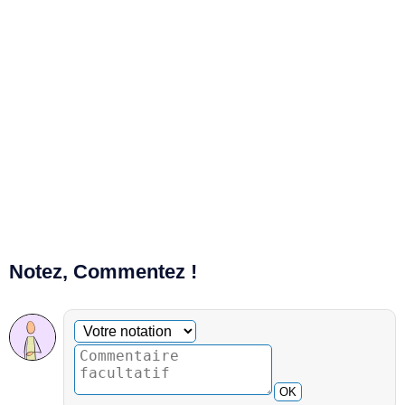
Notez, Commentez !
Commentaire facultatif
Votre notation
OK