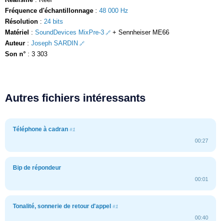
Fréquence d'échantillonnage
:
48 000 Hz
Résolution
:
24 bits
Matériel
:
SoundDevices MixPre-3
+ Sennheiser ME66
Auteur
:
Joseph SARDIN
Son n°
: 3 303
Autres fichiers intéressants
Téléphone à cadran
#1
00:27
Bip de répondeur
00:01
Tonalité, sonnerie de retour d'appel
#1
00:40