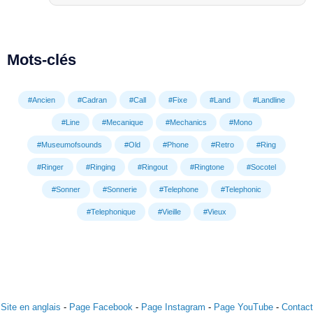
Mots-clés
#Ancien
#Cadran
#Call
#Fixe
#Land
#Landline
#Line
#Mecanique
#Mechanics
#Mono
#Museumofsounds
#Old
#Phone
#Retro
#Ring
#Ringer
#Ringing
#Ringout
#Ringtone
#Socotel
#Sonner
#Sonnerie
#Telephone
#Telephonic
#Telephonique
#Vieille
#Vieux
Site en anglais
-
Page Facebook
-
Page Instagram
-
Page YouTube
-
Contact