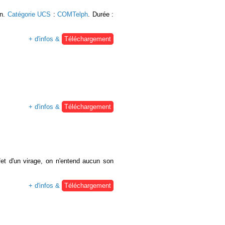
on.
Catégorie UCS
:
COMTelph
. Durée :
+ d'infos &
Téléchargement
+ d'infos &
Téléchargement
et d'un virage, on n'entend aucun son
+ d'infos &
Téléchargement