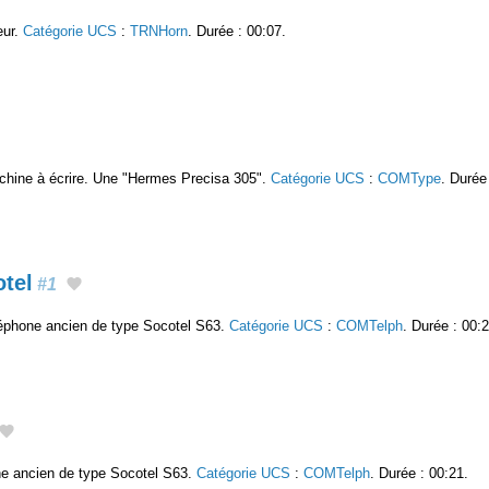
eur.
Catégorie UCS
:
TRNHorn
. Durée : 00:07.
achine à écrire. Une "Hermes Precisa 305".
Catégorie UCS
:
COMType
. Durée
otel
#1
éléphone ancien de type Socotel S63.
Catégorie UCS
:
COMTelph
. Durée : 00:2
ne ancien de type Socotel S63.
Catégorie UCS
:
COMTelph
. Durée : 00:21.