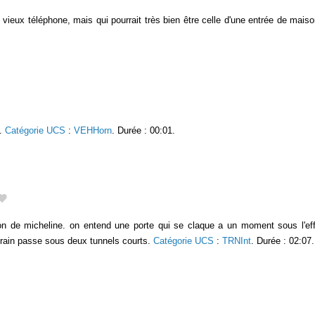
vieux téléphone, mais qui pourrait très bien être celle d'une entrée de mais
h.
Catégorie UCS
:
VEHHorn
. Durée : 00:01.
gon de micheline. on entend une porte qui se claque a un moment sous l'eff
e train passe sous deux tunnels courts.
Catégorie UCS
:
TRNInt
. Durée : 02:07.