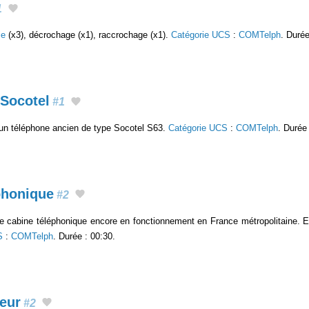
1
ie
(x3), décrochage (x1), raccrochage (x1).
Catégorie UCS
:
COMTelph
. Durée
Socotel
#1
un téléphone ancien de type Socotel S63.
Catégorie UCS
:
COMTelph
. Durée 
phonique
#2
re cabine téléphonique encore en fonctionnement en France métropolitaine. E
S
:
COMTelph
. Durée : 00:30.
peur
#2