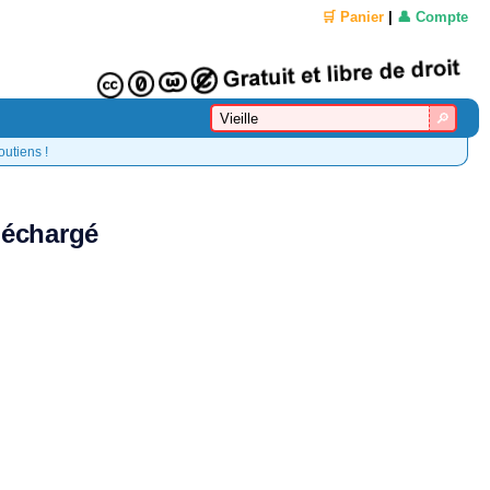
🛒 Panier
|
👤 Compte
outiens !
éléchargé