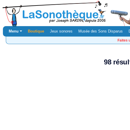
Menu ⏷
Boutique
Jeux sonores
Musée des Sons Disparus
Faites 
98 résul