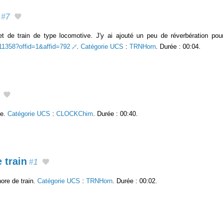
#7
et de train de type locomotive. J'y ai ajouté un peu de réverbération pour 
511358?offid=1&affid=792
.
Catégorie UCS
:
TRNHorn
. Durée : 00:04.
le.
Catégorie UCS
:
CLOCKChim
. Durée : 00:40.
 train
#1
ore de train.
Catégorie UCS
:
TRNHorn
. Durée : 00:02.