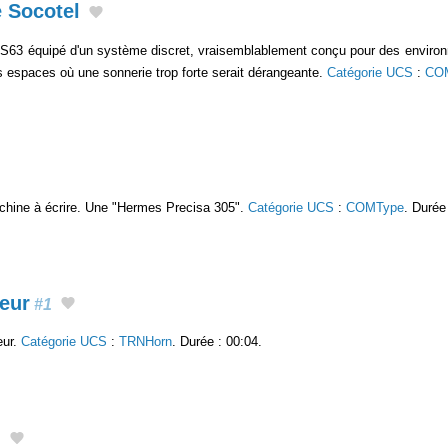
e Socotel
 S63 équipé d'un système discret, vraisemblablement conçu pour des environ
s espaces où une sonnerie trop forte serait dérangeante.
Catégorie UCS
:
COM
achine à écrire. Une "Hermes Precisa 305".
Catégorie UCS
:
COMType
. Durée
peur
#1
eur.
Catégorie UCS
:
TRNHorn
. Durée : 00:04.
1