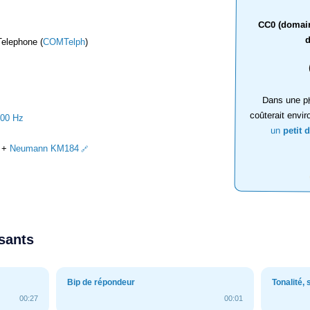
CC0 (domaine
d
elephone (
COMTelph
)
Dans une ph
coûterait envir
000 Hz
un
petit 
+
Neumann KM184
ssants
Bip de répondeur
Tonalité,
00:27
00:01