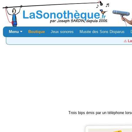
Menu ⏷
Boutique
Jeux sonores
Musée des Sons Disparus
⚠️
La
Trois bips émis par un téléphone lorsq