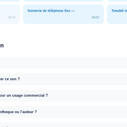
Sonnerie de téléphone fixe
Tonalité 
#5
00:02
00:07
on
uer ce son ?
e pour un usage commercial ?
otheque ou l'auteur ?