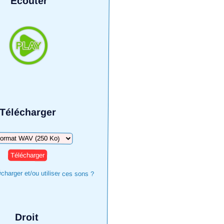
Écouter
Télécharger
harger
harger et/ou utiliser ces sons ?
Droit