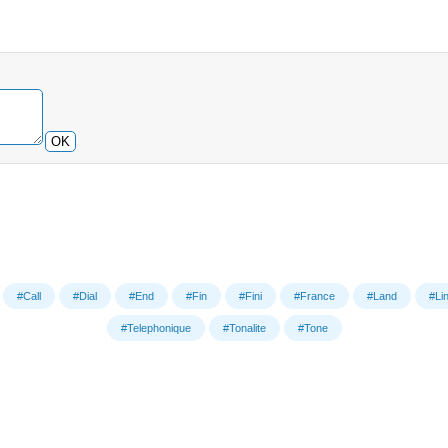
OK
#Call
#Dial
#End
#Fin
#Fini
#France
#Land
#Li
#Telephonique
#Tonalite
#Tone