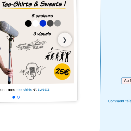
❯
Téléc
sweats
et
tee-shirts
 son : mes
Comment téléc