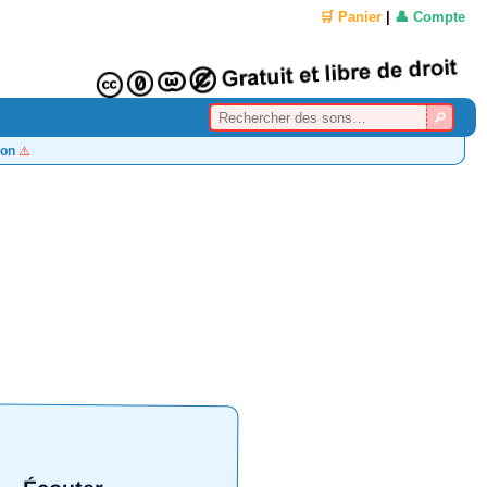
🛒 Panier
|
👤 Compte
on
⚠️