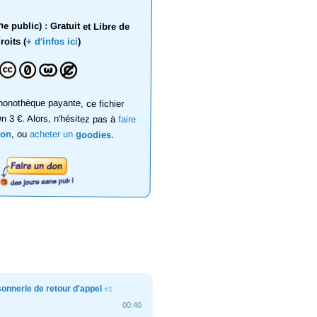
 public) : Gratuit et Libre de
roits (
+ d'infos ici
)
onothèque payante, ce fichier
on 3 €. Alors, n'hésitez pas à
faire
don
, ou
acheter un
goodies
.
 sonnerie de retour d'appel
#1
00:40