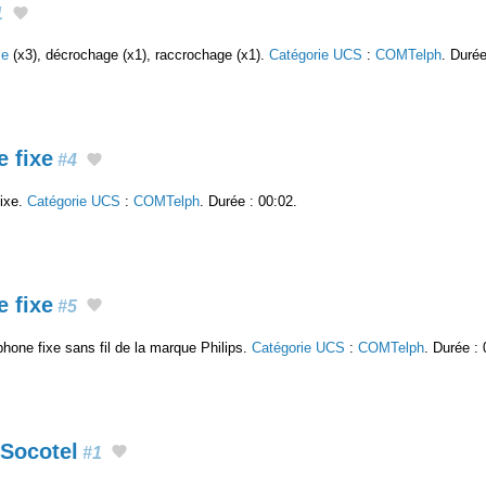
1
ie
(x3), décrochage (x1), raccrochage (x1).
Catégorie UCS
:
COMTelph
. Durée
 fixe
#4
fixe.
Catégorie UCS
:
COMTelph
. Durée : 00:02.
 fixe
#5
hone fixe sans fil de la marque Philips.
Catégorie UCS
:
COMTelph
. Durée : 
Socotel
#1