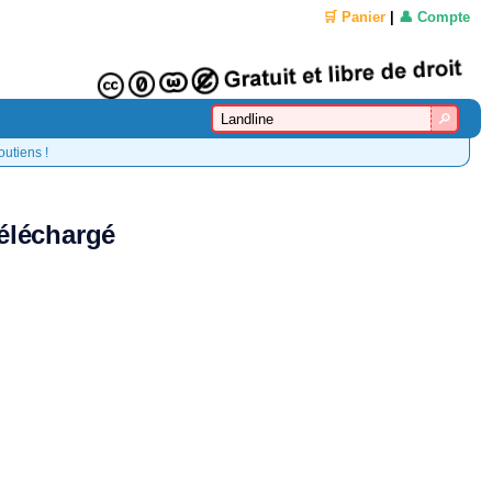
🛒 Panier
|
👤 Compte
outiens !
téléchargé