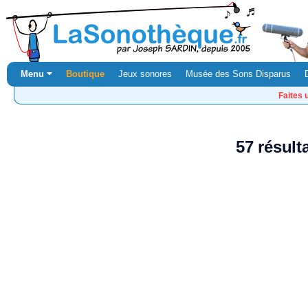
Menu ⏷
Boutique
Jeux sonores
Musée des Sons Disparus
Faites 
57 résult