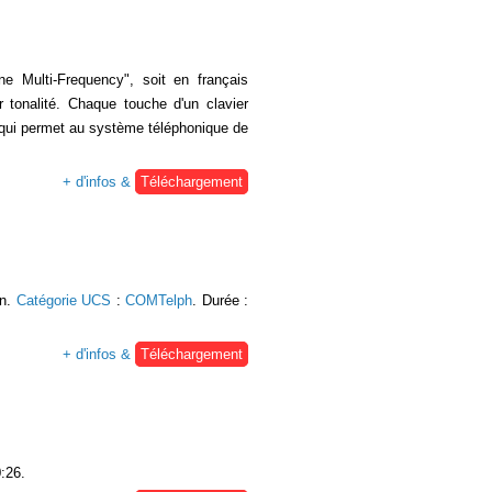
e Multi-Frequency", soit en français
r tonalité. Chaque touche d'un clavier
qui permet au système téléphonique de
+ d'infos &
Téléchargement
on.
Catégorie UCS
:
COMTelph
. Durée :
+ d'infos &
Téléchargement
0:26.