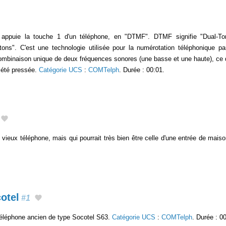
n appuie la touche 1 d'un téléphone, en "DTMF". DTMF signifie "Dual-Ton
ons". C'est une technologie utilisée pour la numérotation téléphonique pa
ombinaison unique de deux fréquences sonores (une basse et une haute), ce 
a été pressée.
Catégorie UCS
:
COMTelph
. Durée : 00:01.
vieux téléphone, mais qui pourrait très bien être celle d'une entrée de mais
otel
#1
 téléphone ancien de type Socotel S63.
Catégorie UCS
:
COMTelph
. Durée : 0