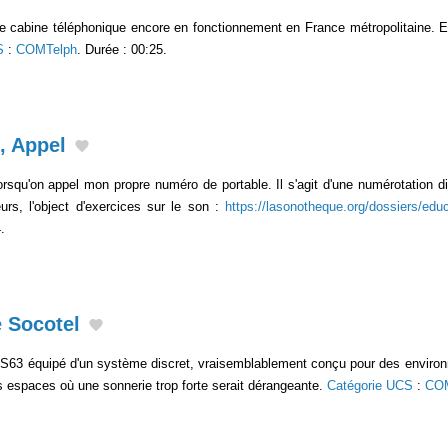
re cabine téléphonique encore en fonctionnement en France métropolitaine. E
S
:
COMTelph
. Durée : 00:25.
, Appel
lorsqu'on appel mon propre numéro de portable. Il s'agit d'une numérotation
lleurs, l'object d'exercices sur le son :
https://lasonotheque.org/dossiers/educ
.
e Socotel
 S63 équipé d'un système discret, vraisemblablement conçu pour des environ
s espaces où une sonnerie trop forte serait dérangeante.
Catégorie UCS
:
COM