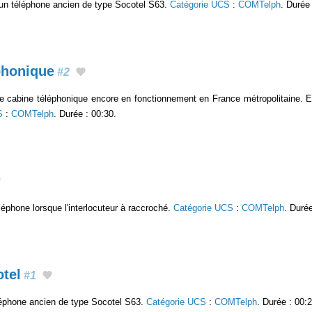
un téléphone ancien de type Socotel S63.
Catégorie UCS
:
COMTelph
. Durée 
phonique
#2
re cabine téléphonique encore en fonctionnement en France métropolitaine. E
S
:
COMTelph
. Durée : 00:30.
léphone lorsque l'interlocuteur à raccroché.
Catégorie UCS
:
COMTelph
. Durée
otel
#1
éléphone ancien de type Socotel S63.
Catégorie UCS
:
COMTelph
. Durée : 00:2