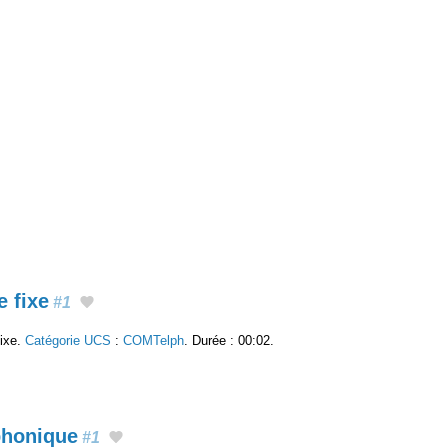
 fixe
#1
fixe.
Catégorie UCS
:
COMTelph
. Durée : 00:02.
phonique
#1