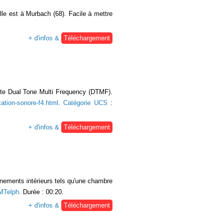
lle est à Murbach (68). Facile à mettre
+ d'infos &
Téléchargement
 dite Dual Tone Multi Frequency (DTMF).
ation-sonore-f4.html
.
Catégorie UCS
:
+ d'infos &
Téléchargement
nements intérieurs tels qu'une chambre
Telph
. Durée : 00:20.
+ d'infos &
Téléchargement