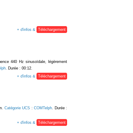
+ d'infos &
Téléchargement
quence 440 Hz sinusoïdale, légèrement
lph
. Durée : 00:12.
+ d'infos &
Téléchargement
on.
Catégorie UCS
:
COMTelph
. Durée :
+ d'infos &
Téléchargement