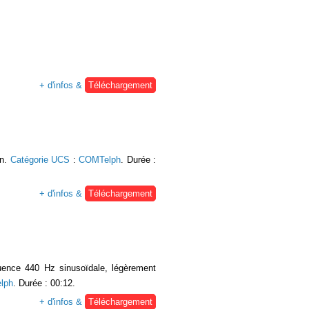
+ d'infos &
Téléchargement
on.
Catégorie UCS
:
COMTelph
. Durée :
+ d'infos &
Téléchargement
quence 440 Hz sinusoïdale, légèrement
lph
. Durée : 00:12.
+ d'infos &
Téléchargement