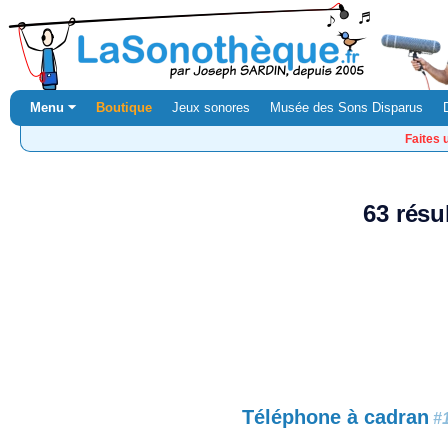
Menu ⏷
Boutique
Jeux sonores
Musée des Sons Disparus
Faites 
63 résu
Téléphone à cadran
#