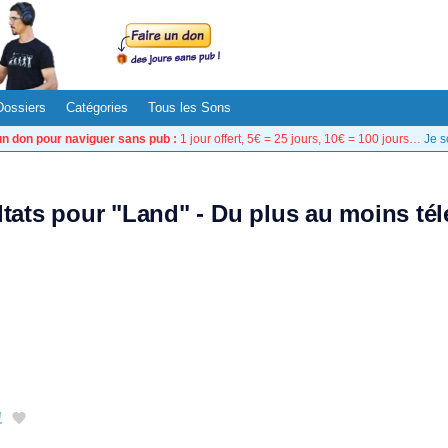
Dossiers
Catégories
Tous les Sons
un don pour naviguer sans pub :
1 jour offert, 5€ = 25 jours, 10€ = 100 jours…
Je s
ltats pour "Land" - Du plus au moins té
1