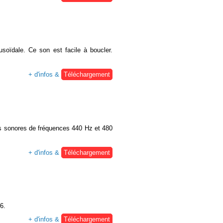
soïdale. Ce son est facile à boucler.
+ d'infos &
Téléchargement
des sonores de fréquences 440 Hz et 480
+ d'infos &
Téléchargement
6.
+ d'infos &
Téléchargement