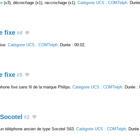
ie
(x3), décrochage (x1), raccrochage (x1).
Catégorie UCS
:
COMTelph
. Durée
 fixe
#4
fixe.
Catégorie UCS
:
COMTelph
. Durée : 00:02.
 fixe
#5
hone fixe sans fil de la marque Philips.
Catégorie UCS
:
COMTelph
. Durée : 
Socotel
#1
un téléphone ancien de type Socotel S63.
Catégorie UCS
:
COMTelph
. Durée 