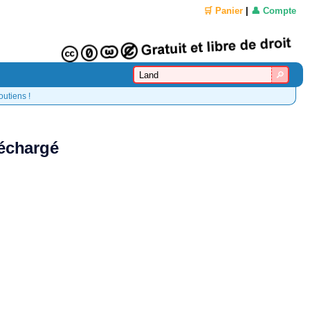
🛒 Panier
|
👤 Compte
outiens !
léchargé