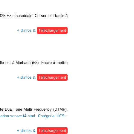
425 Hz sinusoïdale. Ce son est facile à
+ d'infos &
Téléchargement
lle est à Murbach (68). Facile à mettre
+ d'infos &
Téléchargement
 dite Dual Tone Multi Frequency (DTMF).
ation-sonore-f4.html
.
Catégorie UCS
:
+ d'infos &
Téléchargement