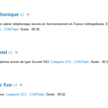
phonique
#2
re cabine téléphonique encore en fonctionnement en France métropolitaine. E
S
:
COMTelph
. Durée : 00:30.
otel
#1
éléphone ancien de type Socotel S63.
Catégorie UCS
:
COMTelph
. Durée : 00:2
 fixe
#3
fixe.
Catégorie UCS
:
COMTelph
. Durée : 00:02.