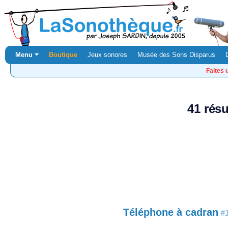
Menu ⏷
Boutique
Jeux sonores
Musée des Sons Disparus
Faites 
41 résu
Téléphone à cadran
#