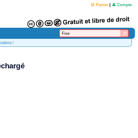
🛒 Panier
|
👤 Compte
outiens !
léchargé