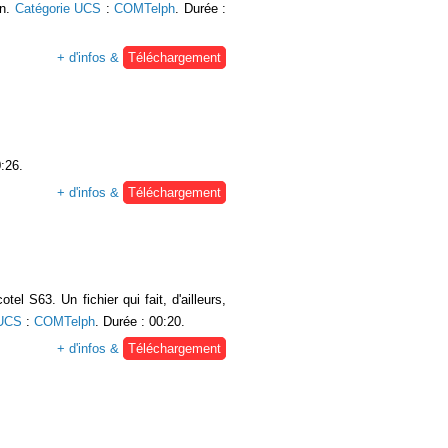
on.
Catégorie UCS
:
COMTelph
. Durée :
+ d'infos &
Téléchargement
0:26.
+ d'infos &
Téléchargement
l S63. Un fichier qui fait, d'ailleurs,
 UCS
:
COMTelph
. Durée : 00:20.
+ d'infos &
Téléchargement