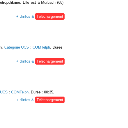
ropolitaine. Elle est à Murbach (68).
+ d'infos &
Téléchargement
on.
Catégorie UCS
:
COMTelph
. Durée :
+ d'infos &
Téléchargement
e UCS
:
COMTelph
. Durée : 00:35.
+ d'infos &
Téléchargement