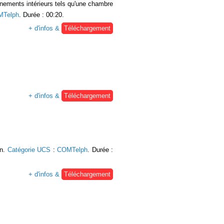
nements intérieurs tels qu'une chambre
Telph
. Durée : 00:20.
+ d'infos &
Téléchargement
+ d'infos &
Téléchargement
on.
Catégorie UCS
:
COMTelph
. Durée :
+ d'infos &
Téléchargement