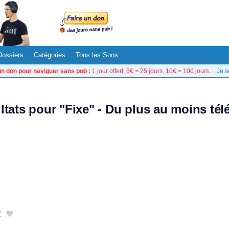
Dossiers
Catégories
Tous les Sons
un don pour naviguer sans pub :
1 jour offert, 5€ = 25 jours, 10€ = 100 jours…
Je s
ltats pour "Fixe" - Du plus au moins té
1