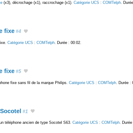
ie
(x3), décrochage (x1), raccrochage (x1).
Catégorie UCS
:
COMTelph
. Durée
 fixe
#4
fixe.
Catégorie UCS
:
COMTelph
. Durée : 00:02.
 fixe
#5
hone fixe sans fil de la marque Philips.
Catégorie UCS
:
COMTelph
. Durée : 
Socotel
#1
un téléphone ancien de type Socotel S63.
Catégorie UCS
:
COMTelph
. Durée 