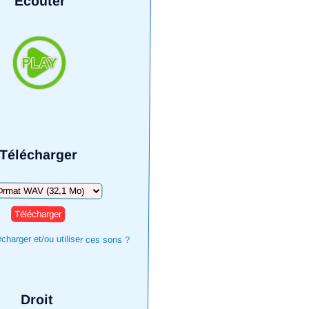
Écouter
Télécharger
arger
harger et/ou utiliser ces sons ?
Droit