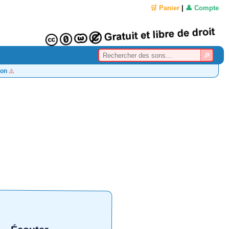
🛒 Panier
|
👤 Compte
on
⚠️