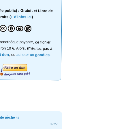
 public) : Gratuit et Libre de
roits (
+ d'infos ici
)
onothèque payante, ce fichier
iron 10 €. Alors, n'hésitez pas à
it don
, ou
acheter un
goodies
.
t de pêche
#1
02:27