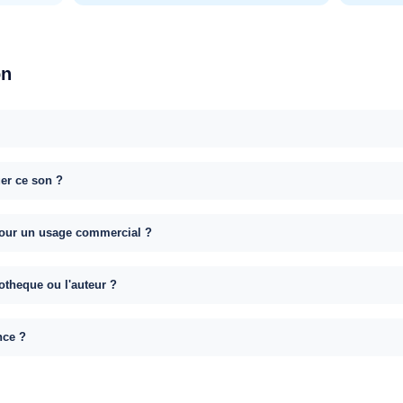
on
uer ce son ?
e pour un usage commercial ?
otheque ou l'auteur ?
nce ?