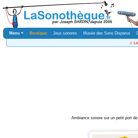
Menu ⏷
Boutique
Jeux sonores
Musée des Sons Disparus
⚠️
La
Ambiance sonore sur un petit port de