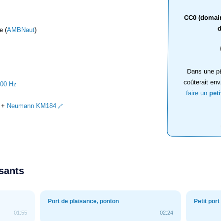
CC0 (domaine
d
e (
AMBNaut
)
Dans une ph
coûterait env
000 Hz
faire un
pet
+
Neumann KM184
ssants
Port de plaisance, ponton
Petit por
01:55
02:24