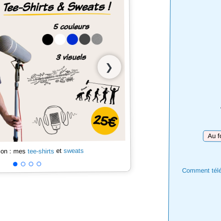
❯
Téléch
sweats
et
tee-shirts
 son : mes
Comment téléc