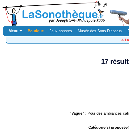
Menu ⏷
Boutique
Jeux sonores
Musée des Sons Disparus
⚠️
La
17 résul
"Vague" :
Pour des ambiances calm
Catégorie(s) proposée(s