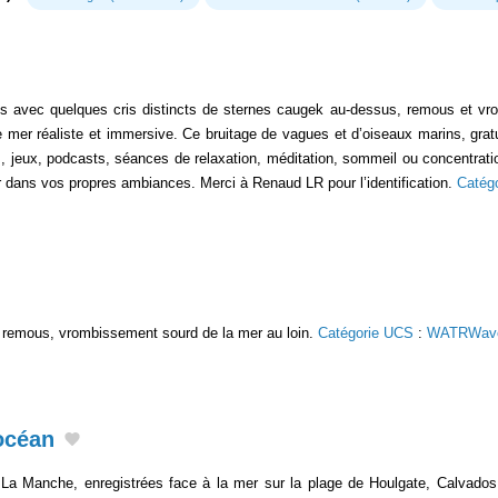
avec quelques cris distincts de sternes caugek au-dessus, remous et vro
er réaliste et immersive. Ce bruitage de vagues et d’oiseaux marins, gratuit 
s, jeux, podcasts, séances de relaxation, méditation, sommeil ou concentrati
r dans vos propres ambiances. Merci à Renaud LR pour l’identification.
Catég
remous, vrombissement sourd de la mer au loin.
Catégorie UCS
:
WATRWav
océan
a Manche, enregistrées face à la mer sur la plage de Houlgate, Calvado