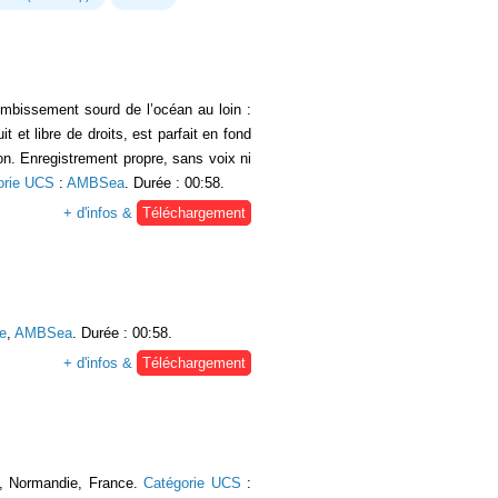
mbissement sourd de l’océan au loin :
et libre de droits, est parfait en fond
on. Enregistrement propre, sans voix ni
orie UCS
:
AMBSea
. Durée : 00:58.
+ d'infos &
Téléchargement
e
,
AMBSea
. Durée : 00:58.
+ d'infos &
Téléchargement
s, Normandie, France.
Catégorie UCS
: