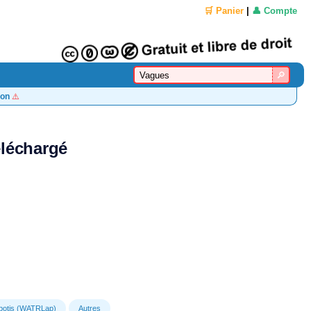
🛒 Panier
|
👤 Compte
on
⚠️
éléchargé
apotis (WATRLap)
Autres