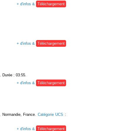
+ d'infos &
Téléchargement
+ d'infos &
Téléchargement
. Durée : 03:55.
+ d'infos &
Téléchargement
s, Normandie, France.
Catégorie UCS
:
+ d'infos &
Téléchargement