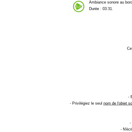
Ambiance sonore au bords
Durée : 03:31.
Cet
- 
- Privilégiez le seul
nom de l'objet s
-
- N'éc