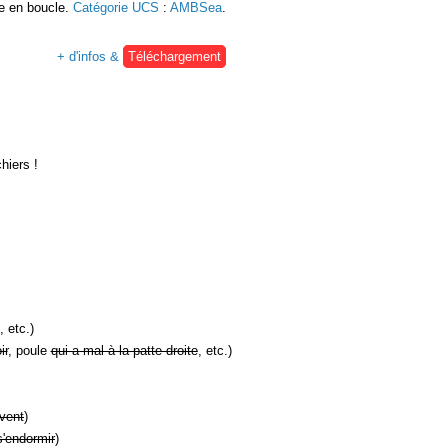
re en boucle.
Catégorie UCS
:
AMBSea
.
+ d'infos &
Téléchargement
hiers !
, etc.)
ir
, poule
qui a mal à la patte droite
, etc.)
vent
)
s'endormir
)