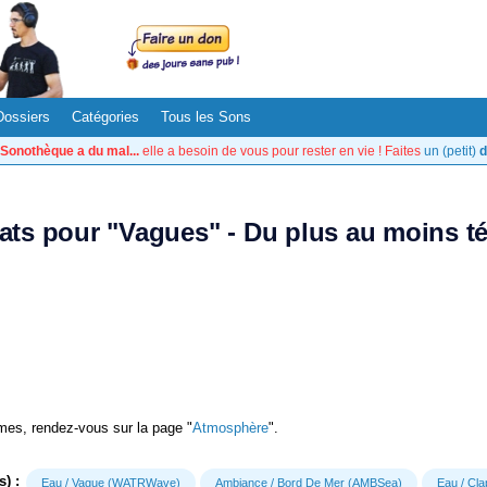
Dossiers
Catégories
Tous les Sons
Sonothèque a du mal...
elle a besoin de vous pour rester en vie ! Faites
un (petit)
d
tats pour "Vagues" - Du plus au moins t
es, rendez-vous sur la page "
Atmosphère
".
) :
Eau / Vague (WATRWave)
Ambiance / Bord De Mer (AMBSea)
Eau / Cl