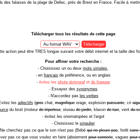
 des falaises de la plage de Dellec, près de Brest en France. Facile à mett
Télécharger tous les résultats de cette page
Télécharger
te action peut être TRES longue suivant votre débit internet et la taille des fic
Pour affiner votre recherche :
- Choisissez un ou deux
mots simples
,
- en
français
de préférence, ou en anglais
-
évitez les
phote dortograf
et
de frapppe
- Essayez des
synonymes
- N'accordez pas
les verbes
Evitez les
adjectifs
(
gros
chat,
magnifique
orage, explosion
puissante
, cri
aigu
ource
du bruit (moteur
de triporteur
, oiseau
de jardin
, klaxon
de taxi
, vent
du so
- évitez les onomatopées et l'argot
- Choisissez le
singulier
 Ne cherchez pas ce que le son n'est pas (Bébé
qui ne pleure pas
, forêt
sans 
rivez pas ce que vous voulez en faire (aboiement
pour sonnerie
, vagues
pour 