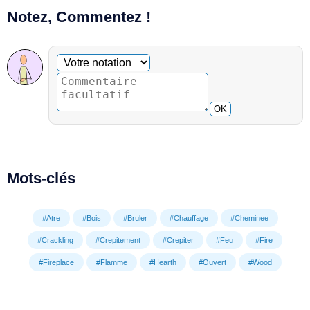
Notez, Commentez !
Commentaire facultatif
Votre notation
OK
Mots-clés
#Atre
#Bois
#Bruler
#Chauffage
#Cheminee
#Crackling
#Crepitement
#Crepiter
#Feu
#Fire
#Fireplace
#Flamme
#Hearth
#Ouvert
#Wood