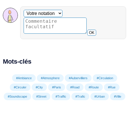
Commentaire facultatif
Votre notation
OK
Mots-clés
#Ambiance
#Atmosphere
#Aubervilliers
#Circulation
#Circuler
#City
#Paris
#Road
#Route
#Rue
#Soundscape
#Street
#Traffic
#Trafic
#Urban
#Ville