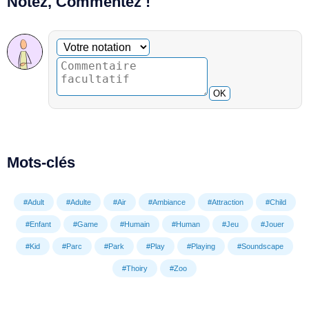
Notez, Commentez !
Commentaire facultatif
Votre notation
OK
Mots-clés
#Adult
#Adulte
#Air
#Ambiance
#Attraction
#Child
#Enfant
#Game
#Humain
#Human
#Jeu
#Jouer
#Kid
#Parc
#Park
#Play
#Playing
#Soundscape
#Thoiry
#Zoo