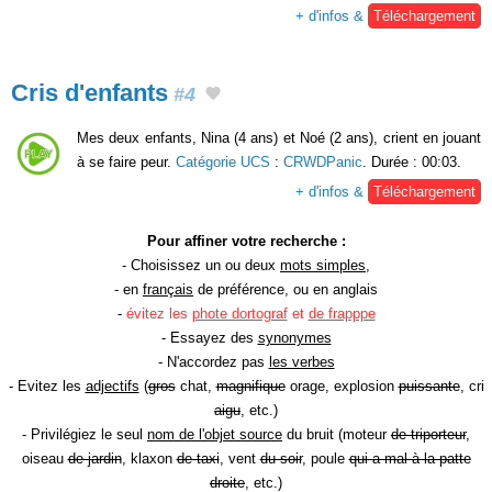
+ d'infos &
Téléchargement
Cris d'enfants
#4
Mes deux enfants, Nina (4 ans) et Noé (2 ans), crient en jouant
à se faire peur.
Catégorie UCS
:
CRWDPanic
. Durée : 00:03.
+ d'infos &
Téléchargement
Pour affiner votre recherche :
- Choisissez un ou deux
mots simples
,
- en
français
de préférence, ou en anglais
-
évitez les
phote dortograf
et
de frapppe
- Essayez des
synonymes
- N'accordez pas
les verbes
- Evitez les
adjectifs
(
gros
chat,
magnifique
orage, explosion
puissante
, cri
aigu
, etc.)
- Privilégiez le seul
nom de l'objet source
du bruit (moteur
de triporteur
,
oiseau
de jardin
, klaxon
de taxi
, vent
du soir
, poule
qui a mal à la patte
droite
, etc.)