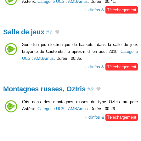
Astérix.
Catégorie UCS
:
AMBAmus
. Durée : 00:41.
+ d'infos &
Téléchargement
Salle de jeux
#1
Son d'un jeu électronique de baskets, dans la salle de jeux
bruyante de Cauterets, le après-midi en aout 2018.
Catégorie
UCS
:
AMBAmus
. Durée : 00:36.
+ d'infos &
Téléchargement
Montagnes russes, OzIris
#2
Cris dans des montagnes russes de type OzIris au parc
Astérix.
Catégorie UCS
:
AMBAmus
. Durée : 00:26.
+ d'infos &
Téléchargement