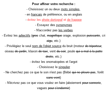
Pour affiner votre recherche :
- Choisissez un ou deux
mots simples
,
- en
français
de préférence, ou en anglais
-
évitez les
phote dortograf
et
de frapppe
- Essayez des
synonymes
- N'accordez pas
les verbes
- Evitez les
adjectifs
(
gros
chat,
magnifique
orage, explosion
puissante
, cri
aigu
, etc.)
- Privilégiez le seul
nom de l'objet source
du bruit (moteur
de triporteur
,
oiseau
de jardin
, klaxon
de taxi
, vent
du soir
, poule
qui a mal à la patte
droite
, etc.)
- évitez les onomatopées et l'argot
- Choisissez le
singulier
- Ne cherchez pas ce que le son n'est pas (Bébé
qui ne pleure pas
, forêt
sans vent
)
- N'écrivez pas ce que vous voulez en faire (aboiement
pour sonnerie
,
vagues
pour s'endormir
)