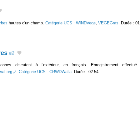
rbes
hautes d'un champ.
Catégorie UCS
:
WINDVege
,
VEGEGras
. Durée : 01
res
#2
nnes discutent à l'extérieur, en français. Enregistrement effectu
val.org
.
Catégorie UCS
:
CRWDWalla
. Durée : 02:54.