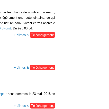
é par les chants de nombreux oiseaux,
 légèrement une route lointaine, ce qui
nd naturel doux, vivant et très apprécié
MBForst
. Durée : 00:54.
+ d'infos &
Téléchargement
+ d'infos &
Téléchargement
emps
: nous sommes le 23 avril 2018 en
+ d'infos &
Téléchargement