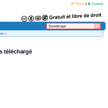
🛒 Panier
|
👤 Compte
on
⚠️
s téléchargé