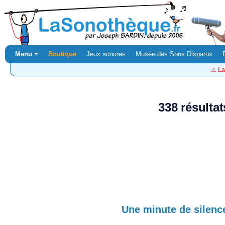
Menu ⏷
Boutique
Jeux sonores
Musée des Sons Disparus
⚠️
La
338 résulta
Une minute de silenc