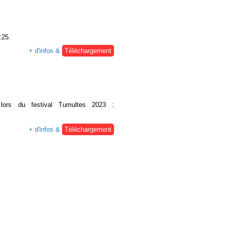
:25.
+ d'infos &
Téléchargement
é lors du festival Tumultes 2023 :
+ d'infos &
Téléchargement