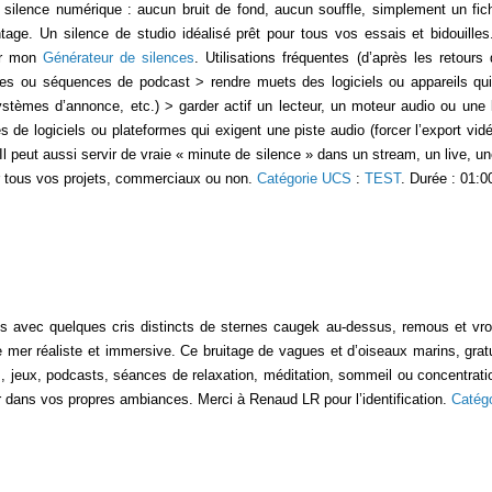
ilence numérique : aucun bruit de fond, aucun souffle, simplement un fich
age. Un silence de studio idéalisé prêt pour tous vos essais et bidouilles
ur mon
Générateur de silences
. Utilisations fréquentes (d’après les retours
les ou séquences de podcast > rendre muets des logiciels ou appareils qui 
systèmes d’annonce, etc.) > garder actif un lecteur, un moteur audio ou une
 de logiciels ou plateformes qui exigent une piste audio (forcer l’export vidéo
) Il peut aussi servir de vraie « minute de silence » dans un stream, un live, 
ur tous vos projets, commerciaux ou non.
Catégorie UCS
:
TEST
. Durée : 01:0
avec quelques cris distincts de sternes caugek au-dessus, remous et vro
er réaliste et immersive. Ce bruitage de vagues et d’oiseaux marins, gratuit 
s, jeux, podcasts, séances de relaxation, méditation, sommeil ou concentrati
r dans vos propres ambiances. Merci à Renaud LR pour l’identification.
Catég