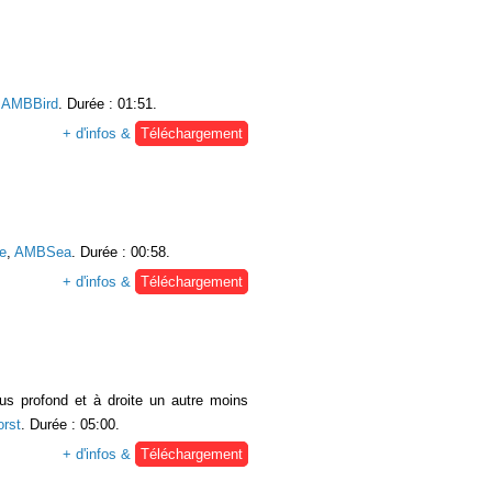
:
AMBBird
. Durée : 01:51.
+ d'infos &
Téléchargement
e
,
AMBSea
. Durée : 00:58.
+ d'infos &
Téléchargement
us profond et à droite un autre moins
rst
. Durée : 05:00.
+ d'infos &
Téléchargement