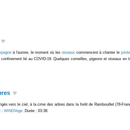
mpagne
à l'aurore, le moment où les
oiseaux
commencent à chanter le
prin
n confinement lié au COVID-19. Quelques corneilles, pigeons et oiseaux en 
bres
igés vers le ciel, à la cime des arbres dans la forêt de Rambouillet (78-Fran
S
:
WINDVege
. Durée : 03:38.