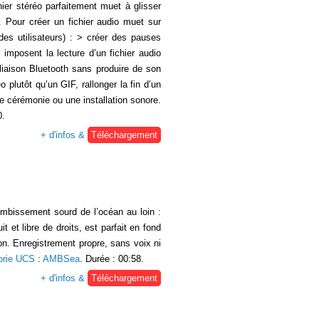
ier stéréo parfaitement muet à glisser
. Pour créer un fichier audio muet sur
 des utilisateurs) : > créer des pauses
imposent la lecture d’un fichier audio
 liaison Bluetooth sans produire de son
 plutôt qu’un GIF, rallonger la fin d’un
une cérémonie ou une installation sonore.
0.
+ d'infos &
Téléchargement
mbissement sourd de l’océan au loin :
et libre de droits, est parfait en fond
on. Enregistrement propre, sans voix ni
orie UCS
:
AMBSea
. Durée : 00:58.
+ d'infos &
Téléchargement