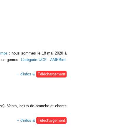
temps
: nous sommes le 18 mai 2020 à
tous genres.
Catégorie UCS
:
AMBBird
.
+ d'infos &
Téléchargement
ce). Vents, bruits de branche et chants
+ d'infos &
Téléchargement