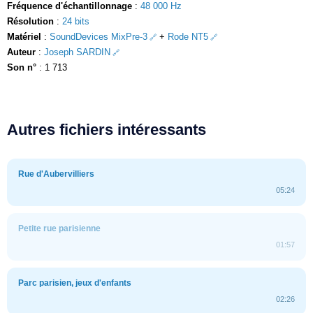
Fréquence d'échantillonnage
:
48 000 Hz
Résolution
:
24 bits
Matériel
:
SoundDevices MixPre-3
+
Rode NT5
Auteur
:
Joseph SARDIN
Son n°
: 1 713
Autres fichiers intéressants
Rue d'Aubervilliers
05:24
Petite rue parisienne
01:57
Parc parisien, jeux d'enfants
02:26