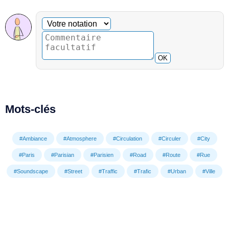
Commentaire facultatif
Votre notation
OK
Mots-clés
#Ambiance
#Atmosphere
#Circulation
#Circuler
#City
#Paris
#Parisian
#Parisien
#Road
#Route
#Rue
#Soundscape
#Street
#Traffic
#Trafic
#Urban
#Ville