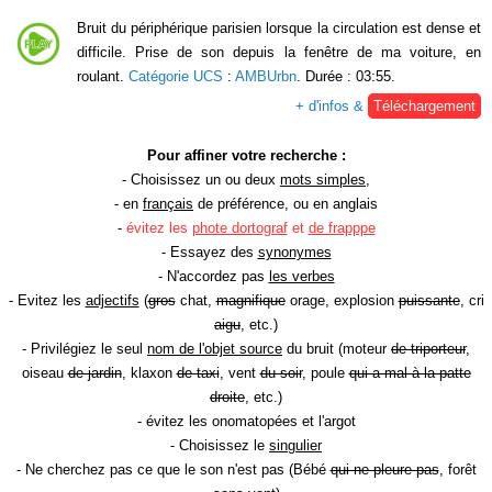
Bruit du périphérique parisien lorsque la circulation est dense et
difficile. Prise de son depuis la fenêtre de ma voiture, en
roulant.
Catégorie UCS
:
AMBUrbn
. Durée : 03:55.
+ d'infos &
Téléchargement
Pour affiner votre recherche :
- Choisissez un ou deux
mots simples
,
- en
français
de préférence, ou en anglais
-
évitez les
phote dortograf
et
de frapppe
- Essayez des
synonymes
- N'accordez pas
les verbes
- Evitez les
adjectifs
(
gros
chat,
magnifique
orage, explosion
puissante
, cri
aigu
, etc.)
- Privilégiez le seul
nom de l'objet source
du bruit (moteur
de triporteur
,
oiseau
de jardin
, klaxon
de taxi
, vent
du soir
, poule
qui a mal à la patte
droite
, etc.)
- évitez les onomatopées et l'argot
- Choisissez le
singulier
- Ne cherchez pas ce que le son n'est pas (Bébé
qui ne pleure pas
, forêt